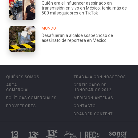
Quién era el influencer asesinado en
transmisión en vivo en México: tenía más de
500 mil seguidores en TikTok
MUNDO
Desafueran a alcalde sospechoso de
asesinato de reportera en México
QUIÉNES SOMOS
TRABAJA CON NOSOTROS
ÁREA
CERTIFICADO DE
COMERCIAL
HONORARIOS 2012
POLÍTICAS COMERCIALES
MEDICIÓN ANTENAS
PROVEEDORES
CONTACTO
BRANDED CONTENT