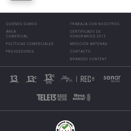
QUIÉNES SOMOS
TRABAJA CON NOSOTROS
ÁREA
CERTIFICADO DE
COMERCIAL
HONORARIOS 2012
POLÍTICAS COMERCIALES
MEDICIÓN ANTENAS
PROVEEDORES
CONTACTO
BRANDED CONTENT