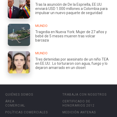
Tras la asunción de De la Espriella, EE.UU.
enviará USD 1.000 millones a Colombia para
impulsar un nuevo paquete de seguridad
MUNDO
Tragedia en Nueva York: Mujer de 27 años y
bebé de 5 meses mueren tras volcar
barcaza
MUNDO
Tres detenidas por asesinato de un niño TEA
en EE.UU.: Lo torturaron con agua, fuego y lo
dejaron amarrado en un closet
QUIÉNES SOMOS
TRABAJA CON NOSOTROS
ÁREA
CERTIFICADO DE
COMERCIAL
HONORARIOS 2012
POLÍTICAS COMERCIALES
MEDICIÓN ANTENAS