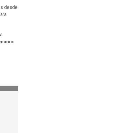
os desde
ara
s
umanos