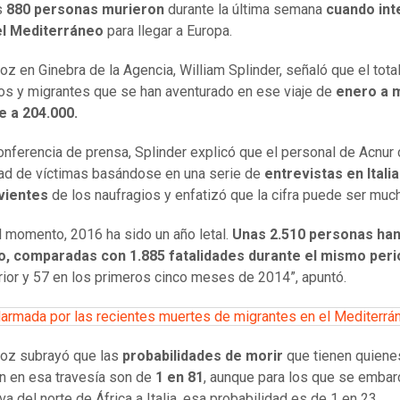
s
880 personas murieron
durante la última semana
cuando int
el Mediterráneo
para llegar a Europa.
voz en Ginebra de la Agencia, William Splinder, señaló que el tota
os y migrantes que se han aventurado en ese viaje de
enero a 
e a 204.000.
onferencia de prensa, Splinder explicó que el personal de Acnur 
dad de víctimas basándose en una serie de
entrevistas en Itali
vientes
de los naufragios y enfatizó que la cifra puede ser muc
l momento, 2016 ha sido un año letal.
Unas 2.510 personas ha
o, comparadas con 1.885 fatalidades durante el mismo per
rior y 57 en los primeros cinco meses de 2014”, apuntó.
larmada por las recientes muertes de migrantes en el Mediterrá
voz subrayó que las
probabilidades de morir
que tienen quiene
 en esa travesía son de
1 en 81
, aunque para los que se embar
va del norte de África a Italia, esa probabilidad es de 1 en 23.