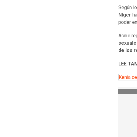
Según lo
Níger
ha
poder e
Acnur re
sexuale
de los 
LEE TAM
Kenia c