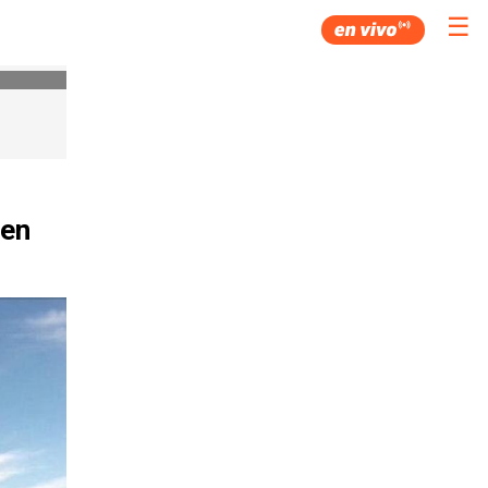
☰
 en