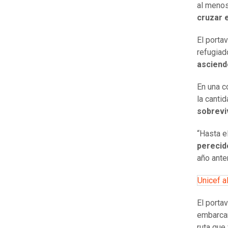
al meno
cruzar 
El porta
refugiad
asciend
En una c
la canti
sobrevi
“Hasta e
perecid
año ante
Unicef a
El porta
embarcan
ruta que 