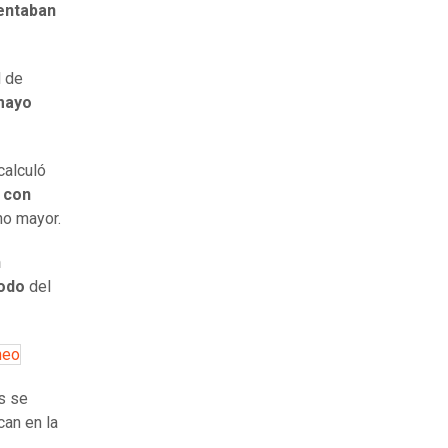
entaban
l de
mayo
calculó
a con
ho mayor.
n
iodo
del
neo
s se
can en la