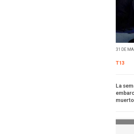
31 DE MA
T13
La sema
embarc
muerto