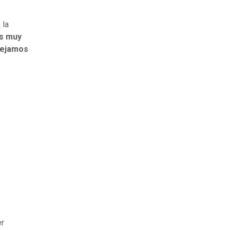
 la
es muy
 dejamos
er