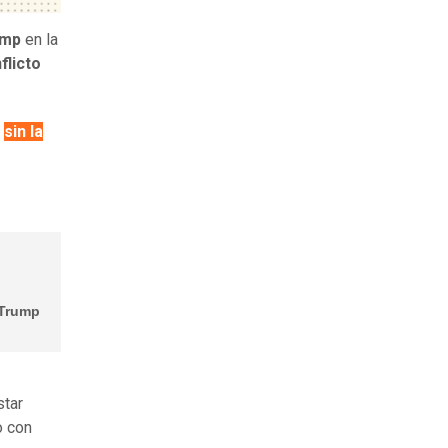
ump
en la
flicto
y
sin la
 Trump
star
o con