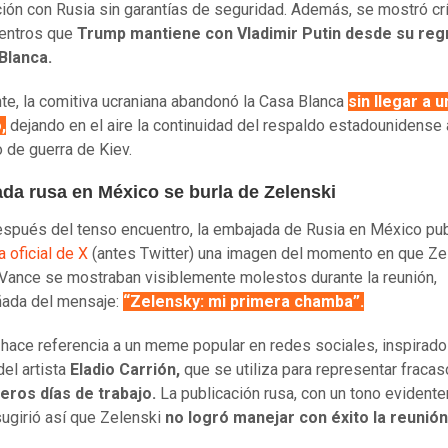
ión con Rusia sin garantías de seguridad. Además, se mostró crí
uentros que
Trump mantiene con Vladimir Putin desde su reg
Blanca.
te, la comitiva ucraniana abandonó la Casa Blanca
sin llegar a u
,
dejando en el aire la continuidad del respaldo estadounidense 
 de guerra de Kiev.
da rusa en México se burla de Zelenski
spués del tenso encuentro, la embajada de Rusia en México pub
a oficial de X
(antes Twitter) una imagen del momento en que Zel
Vance se mostraban visiblemente molestos durante la reunión,
ada del mensaje:
“Zelensky: mi primera chamba”
.
 hace referencia a un meme popular en redes sociales, inspirado
del artista
Eladio Carrión,
que se utiliza para representar fraca
eros días de trabajo.
La publicación rusa, con un tono evident
 sugirió así que Zelenski
no logró manejar con éxito la reunió