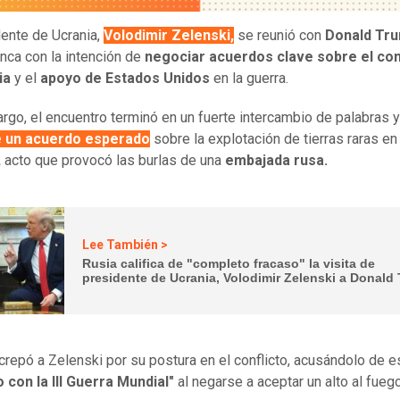
dente de Ucrania,
Volodimir Zelenski,
se reunió con
Donald Tr
nca con la intención de
negociar acuerdos clave sobre el con
ia
y el
apoyo de Estados Unidos
en la guerra.
rgo, el encuentro terminó en un fuerte intercambio de palabras 
e un acuerdo esperado
sobre la explotación de tierras raras en
,
acto que provocó las burlas de una
embajada rusa.
Lee También >
Rusia califica de "completo fracaso" la visita de
presidente de Ucrania, Volodimir Zelenski a Donald
crepó a Zelenski por su postura en el conflicto, acusándolo de e
 con la III Guerra Mundial"
al negarse a aceptar un alto al fueg