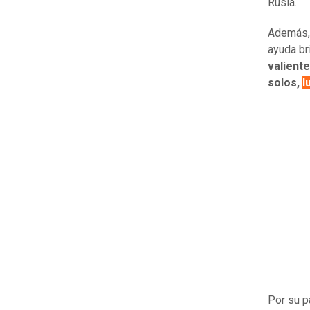
Rusia.
Además, 
ayuda br
valiente
solos,
l
Por su p