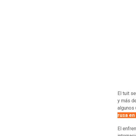
El tuit 
y más d
algunos 
rusa en 
El enfre
internac