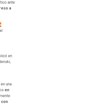
tico ante
reso a
n
al
licó en
enski,
 en una
sos
en
emente
n con