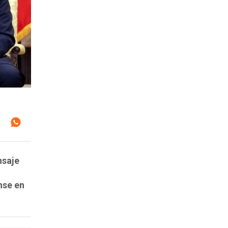
nsaje
nse en