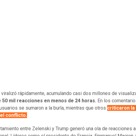
se viralizó rápidamente, acumulando casi dos millones de visuali
e
50 mil reacciones en menos de 24 horas.
En los comentario
usuarios se sumaron a la burla, mientras que otros
criticaron l
el conflicto.
ntamiento entre Zelenski y Trump generó una ola de reacciones a
ional. Líderes como el presidente de Francia, Emmanuel Macron, 