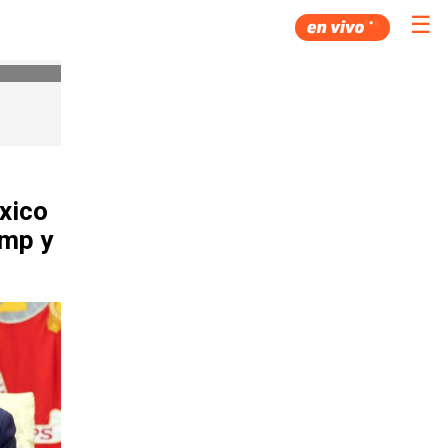
☰
xico
ump y