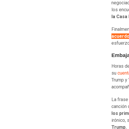
negociac
los enc
la Casa 
Finalmen
acuerdo
esfuerzo
Embaja
Horas de
su
cuent
Trump y 
acompañ
La frase
canción 
los prim
irónico,
Trump.