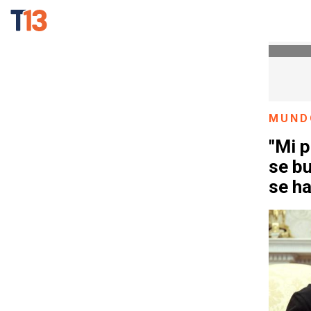
MUND
"Mi 
se bu
se ha