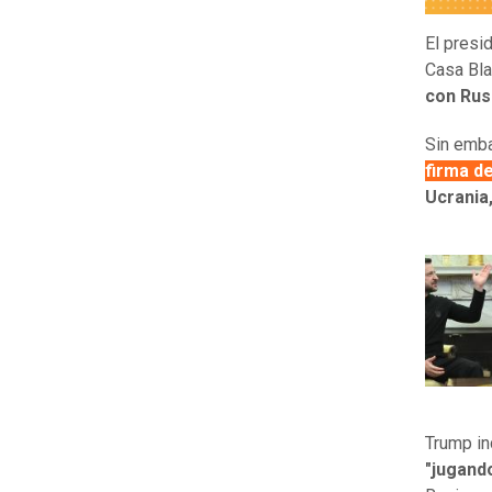
El presi
Casa Bla
con Rus
Sin emba
firma d
Ucrania
Trump in
"jugando