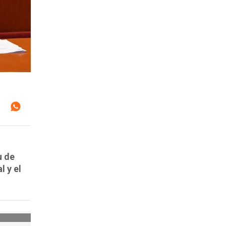
u de
l y el