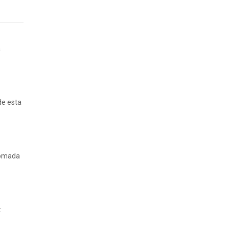
a
de esta
 tomada
: