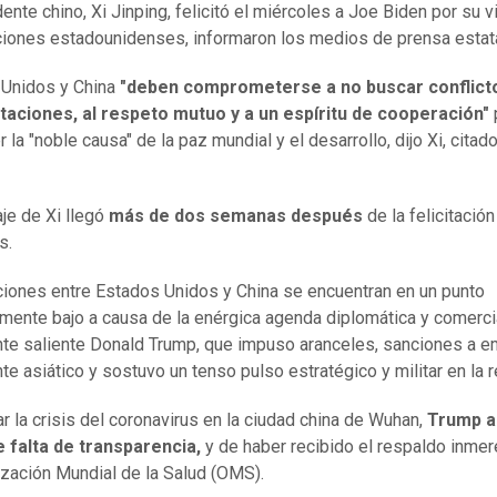
ente chino, Xi Jinping, felicitó el miércoles a Joe Biden por su v
ciones estadounidenses, informaron los medios de prensa estat
 Unidos y China
"deben comprometerse a no buscar conflicto
taciones, al respeto mutuo y a un espíritu de cooperación"
la "noble causa" de la paz mundial y el desarrollo, dijo Xi, citad
je de Xi llegó
más de dos semanas después
de la felicitació
s.
ciones entre Estados Unidos y China se encuentran en un punto
amente bajo a causa de la enérgica agenda diplomática y comerci
te saliente Donald Trump, que impuso aranceles, sanciones a 
te asiático y sostuvo un tenso pulso estratégico y militar en la r
ar la crisis del coronavirus en la ciudad china de Wuhan,
Trump a
e falta de transparencia,
y de haber recibido el respaldo inme
ización Mundial de la Salud (OMS).