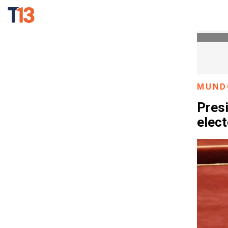
MUND
Presi
elect