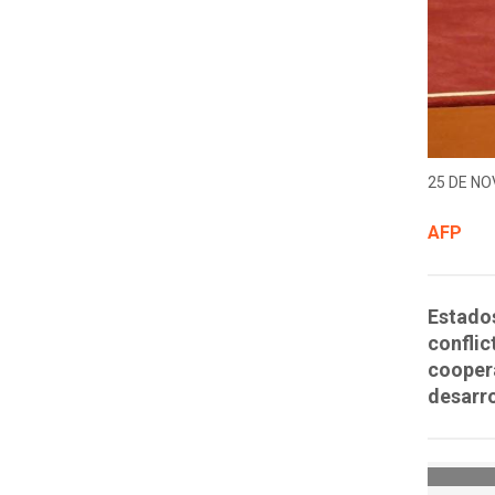
25 DE NO
AFP
Estado
conflic
coopera
desarro