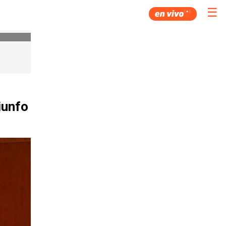
☰
iunfo