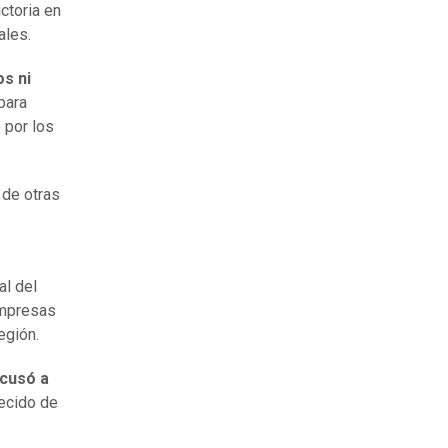
ictoria en
ales.
s ni
para
o por los
n de otras
al del
empresas
egión.
cusó a
recido de