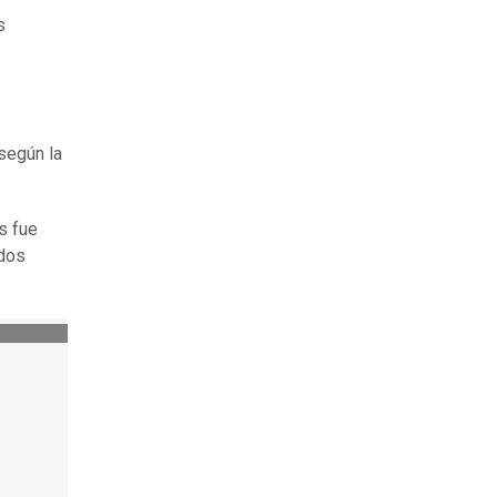
s
 según la
s fue
ados