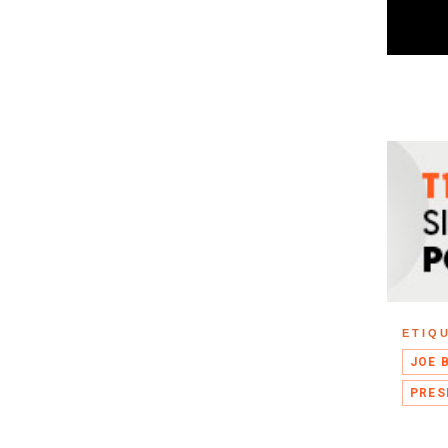
ETIQ
JOE 
PRES