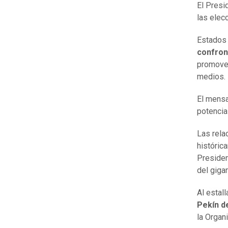
El Presid
las elec
Estados
confron
promover 
medios.
El mensa
potencia
Las rela
históric
Presiden
del gigan
Al estall
Pekín d
la Organ