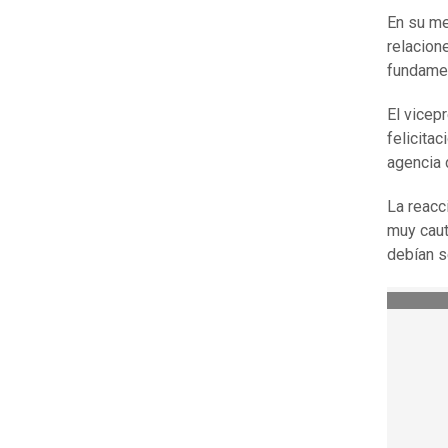
En su me
relacion
fundame
El vicep
felicita
agencia 
La reacc
muy caut
debían s