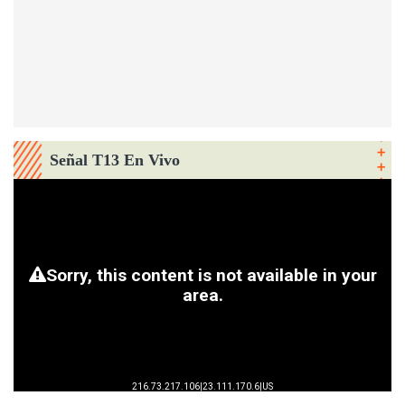
Señal T13 En Vivo