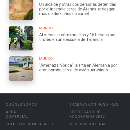
Un alcalde y otras dos personas detenidas
por el incendio cerca de Atenas: arriesgan
más de diez años de cárcel
MUNDO
Al menos cuatro muertos y 15 heridos por
tiroteo en una escuela de Tailandia
MUNDO
"Amenaza híbrida": alerta en Alemania por
dron bomba cerca de avión ucraniano
QUIÉNES SOMOS
TRABAJA CON NOSOTROS
ÁREA
CERTIFICADO DE
COMERCIAL
HONORARIOS 2012
POLÍTICAS COMERCIALES
MEDICIÓN ANTENAS