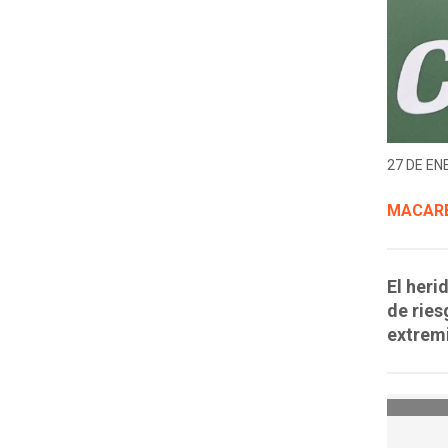
27 DE EN
MACARE
El heri
de ries
extrem