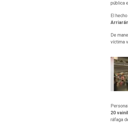
pública 
El hecho
Arriarán
De maner
víctima 
Personal
20 vaini
ráfaga d