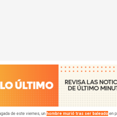
gada de este viernes, un
hombre murió tras ser baleado
en p