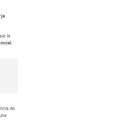
rja
ue la
encial.
encia de
una