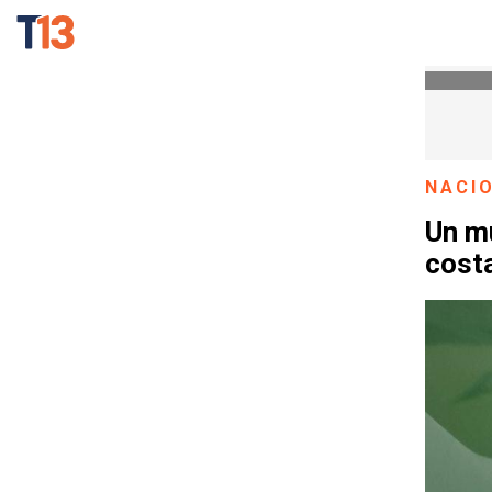
NACI
Un mu
costa