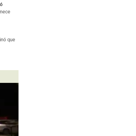
ró
anece
inó que
s