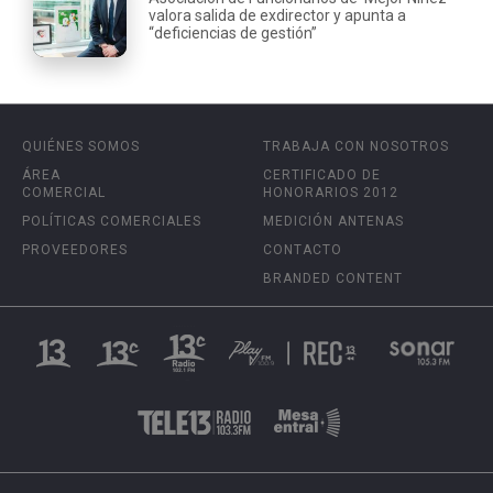
valora salida de exdirector y apunta a
“deficiencias de gestión”
QUIÉNES SOMOS
TRABAJA CON NOSOTROS
ÁREA
CERTIFICADO DE
COMERCIAL
HONORARIOS 2012
POLÍTICAS COMERCIALES
MEDICIÓN ANTENAS
PROVEEDORES
CONTACTO
BRANDED CONTENT