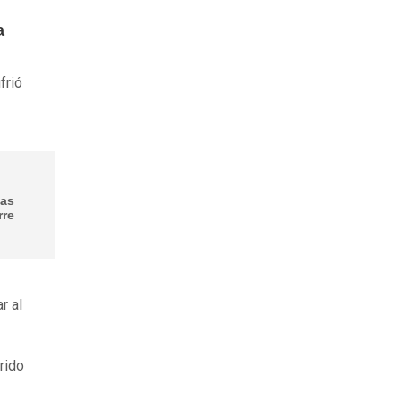
a
frió
tas
rre
r al
rido