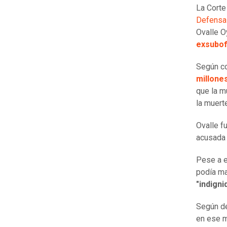
La Corte
Defensa 
Ovalle O
exsubofi
Según con
millone
que la m
la muert
Ovalle f
acusada
Pese a e
podía ma
"indigni
Según de
en ese m