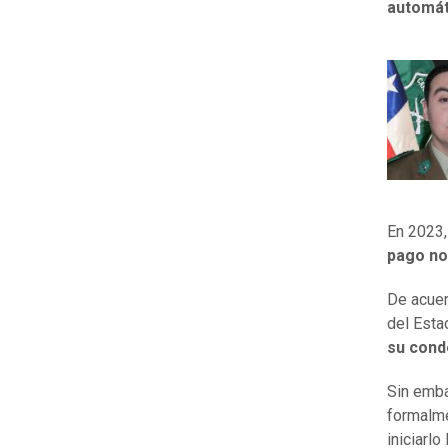
automát
En 2023,
pago no
De acuer
del Esta
su cond
Sin emba
formalm
iniciarl