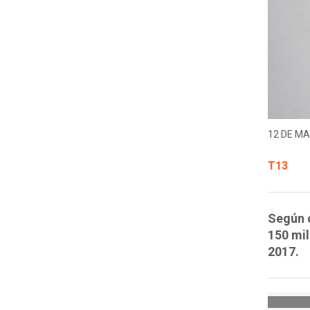
12 DE MA
T13
Según c
150 mi
2017.