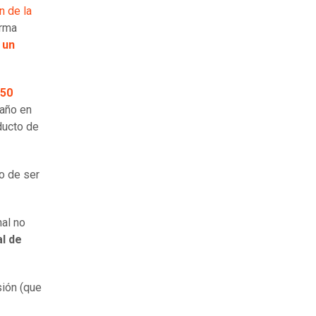
n de la
Irma
,
un
150
 año en
ducto de
go de ser
nal no
al de
sión (que