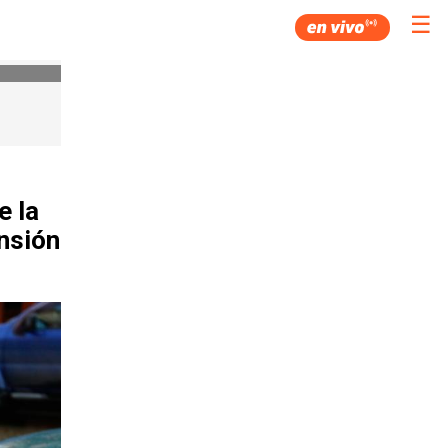
☰
e la
nsión