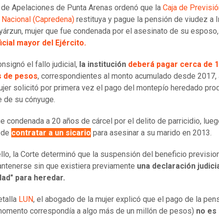
 de Apelaciones de Punta Arenas ordenó que la
Caja de Previsió
Nacional (Capredena)
restituya y pague la pensión de viudez a 
yárzun, mujer que fue condenada por el asesinato de su esposo
cial mayor del Ejército.
signó el fallo judicial,
la institución
deberá pagar cerca de 
s de pesos
, correspondientes al monto acumulado desde 2017,
ujer solicitó por primera vez el pago del montepío heredado pro
e de su cónyuge.
ue condenada a 20 años de cárcel por el delito de parricidio, lue
 de
contratar a un sicario
para asesinar a su marido en 2013.
llo, la Corte determinó que la suspensión del beneficio previsio
ntenerse sin que existiera previamente
una declaración judici
dad" para heredar.
talla
LUN
, el abogado de la mujer explicó que el pago de la pen
omento correspondía a algo más de un millón de pesos)
no es