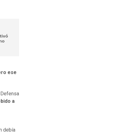
tivó
ono
ro ese
e Defensa
ebido a
ón debía