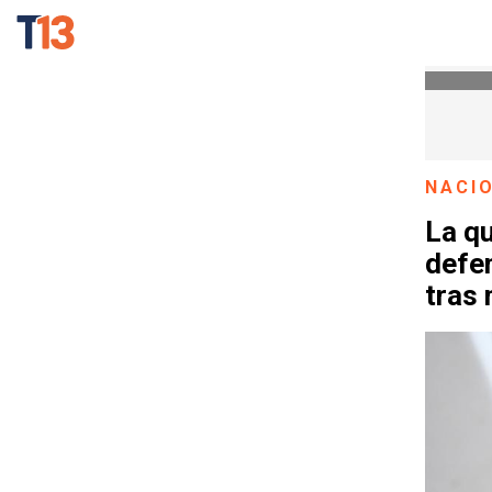
NACI
La qu
defen
tras 