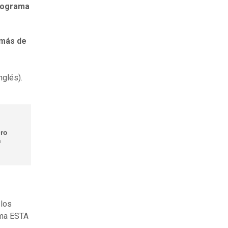
rograma
más de
nglés).
ero
n
 los
ama ESTA