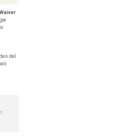
 Waiver
gar
er
ades del
aís
d: