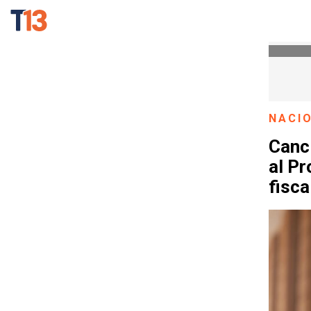
NACI
Canci
al Pr
fisca