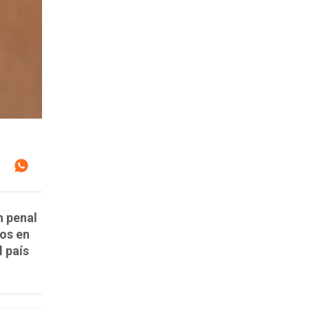
n penal
os en
l país