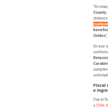
"En rela
County
,
chilenos
cualqui
benefic
Unidos
"
En ese s
conform
Relacio
Carabin
cumplim
solicita
Fiscal
e ingr
Fue el fi
a Chile 