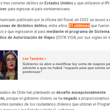
s tras cometer delitos en
Estados Unidos
y que utilizaron el
P
iver
para ingresar al país norteamericano.
municado publicado por la oficina del fiscal, en 2022 se acusó a
sonas de distintos delitos
, entre ellos,
21 chilenos
que fueron
os y que ingresaron al país
mediante el programa de Sistema
ico de Autorización de Viajes
(ESTA VISA, por sus siglas en i
Lee También >
Gobierno se abre a modificar ley corta de isapres p
advierte a que no habrá “espacio para que exista u
perdonazo”
sados ​​de Chile han planteado un
desafío excepcionalmente
te,
porque el gobierno chileno se ha
negado
a proporcionarnos
ntes penales de los ciudadanos chilenos que utilizan el Progr