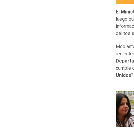
El
Minis
luego qu
informac
delitos 
Mediante
reciente
Departa
cumple c
Unidos
".