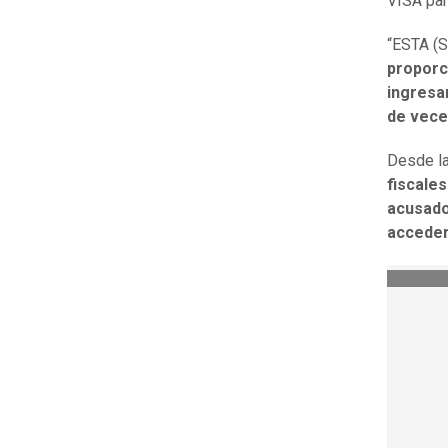
VISA par
“ESTA (S
proporc
ingresar
de vec
Desde la
fiscale
acusad
acceder