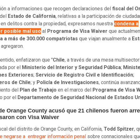
ción a informaciones que recogen declaraciones del
fiscal del 
 del
Estado de California
, relativas a la participación de ciudad
 en delitos contra la propiedad, expresamos nuestra
condena a
er posible mal uso
al
Programa de Visa Waiver
que actualmen
ia a más de 300.000 compatriotas
que viajan anualmente a
Es
, agregaron.
entido, enfatizaron que "
Chile
, a través de una mesa multisector
ada por el
Ministerio del Interior y Seguridad Pública
;
Ministe
nes Exteriores
;
Servicio de Registro Civil e Identificación
;
eros de Chile
; y
Policía de Investigaciones
, continúa avanzan
iento del
Plan de Trabajo
en el marco del
Programa de Visa W
do por el
Departamento de Seguridad Nacional de Estados U
 de Orange County acusó que 21 chilenos fueron arr
esaron con Visa Waiver
scal del distrito de Orange County, en California,
Todd Spitzer
, 
de negarse a entregar información penal
sobre connacionales qu