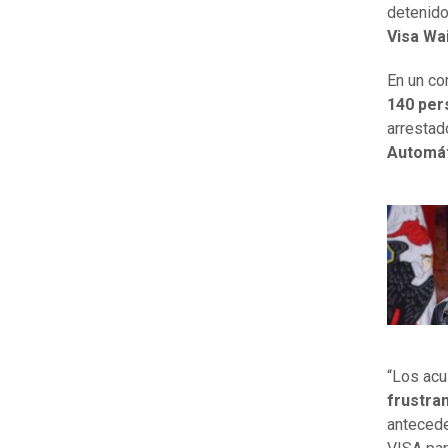
detenido
Visa Wa
En un co
140 per
arrestad
Automát
“Los acu
frustran
antecede