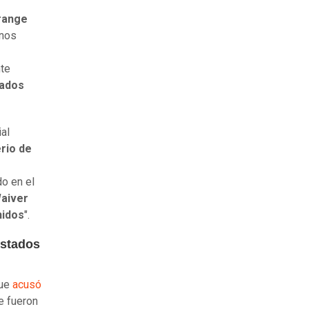
Orange
anos
te
tados
ial
rio de
do en el
aiver
nidos
".
estados
que
acusó
e fueron