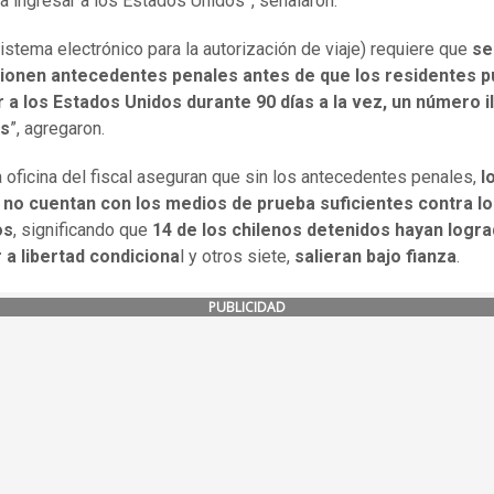
a ingresar a los Estados Unidos”, señalaron.
istema electrónico para la autorización de viaje) requiere que
se
ionen antecedentes penales antes de que los residentes 
 a los Estados Unidos durante 90 días a la vez, un número i
es
”, agregaron.
 oficina del fiscal aseguran que sin los antecedentes penales,
l
s no cuentan con los medios de prueba suficientes contra l
os
, significando que
14 de los chilenos detenidos hayan logr
 a libertad condiciona
l y otros siete,
salieran bajo fianza
.
PUBLICIDAD