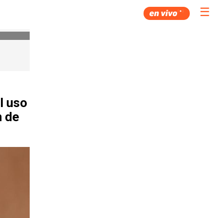
☰
l uso
n de