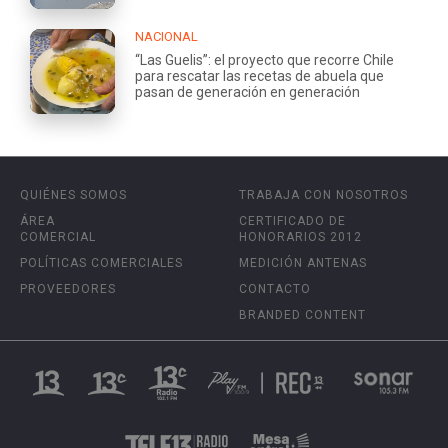
NACIONAL
“Las Guelis”: el proyecto que recorre Chile
para rescatar las recetas de abuela que
pasan de generación en generación
QUIÉNES SOMOS
TRABAJA CON NOSOTROS
ÁREA
CERTIFICADO DE
COMERCIAL
HONORARIOS 2012
POLÍTICAS COMERCIALES
MEDICIÓN ANTENAS
PROVEEDORES
CONTACTO
BRANDED CONTENT