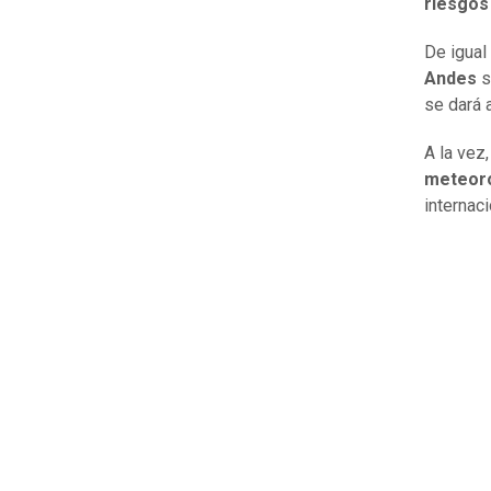
riesgos 
De igual
Andes
s
se dará 
A la vez
meteoro
internaci