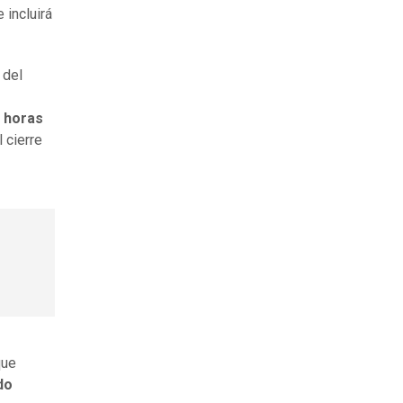
 incluirá
 del
 horas
l cierre
que
do