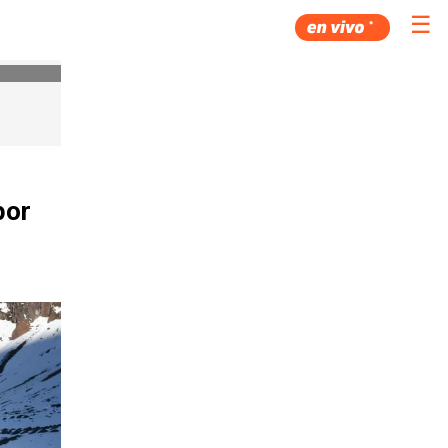
☰
por