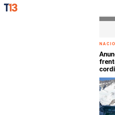
NACI
Anun
frent
cordi