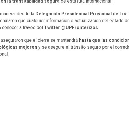
en la transitabilidad
segura
de esta ruta internacional".
 manera, desde la
Delegación Presidencial Provincial de Los
eñalaron que cualquier información o actualización del estado de
a conocer a través del
Twitter @UPFronterizos
.
, aseguraron que el cierre se mantendrá
hasta que las condicio
lógicas
mejoren
y se asegure el tránsito seguro por el corred
onal.