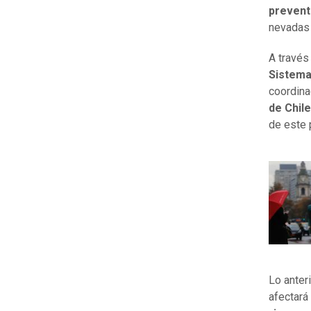
prevent
nevadas
A través
Sistema
coordina
de Chile
de este 
Lo anter
afectará