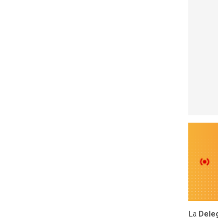
La
Deleg