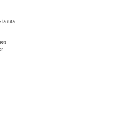
 la ruta
nes
or