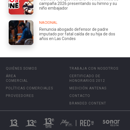
campaña 2026 presentando su himno y su
niño embajador
NACIONAL
Renuncia abogado defensor de padre
imputado por fatal caída de su hija de dos
años en Las Condes
QUIÉNES SOMOS
TRABAJA CON NOSOTROS
ÁREA
CERTIFICADO DE
COMERCIAL
HONORARIOS 2012
POLÍTICAS COMERCIALES
MEDICIÓN ANTENAS
PROVEEDORES
CONTACTO
BRANDED CONTENT