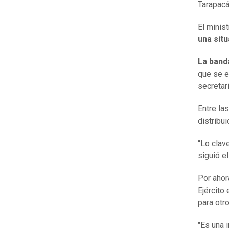
Tarapacá
El minis
una situ
La band
que se e
secretar
Entre la
distribui
“Lo cla
siguió el
Por ahor
Ejército 
para otr
"Es una 