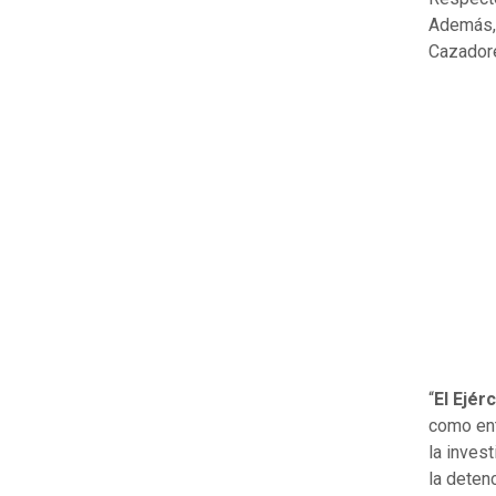
Además, 
Cazador
“
El Ejér
como ent
la inves
la detenc