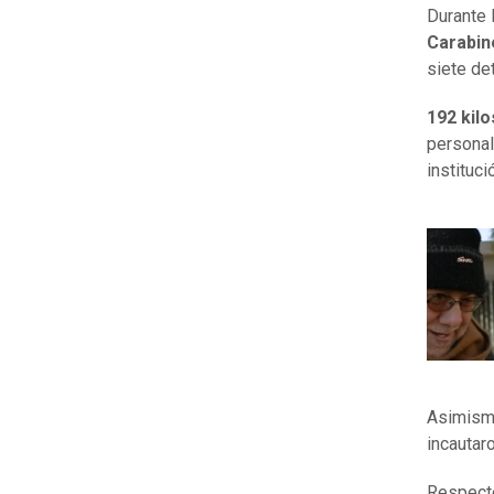
Durante 
Carabin
siete de
192 kil
personal
instituc
Asimismo
incautar
Respecto