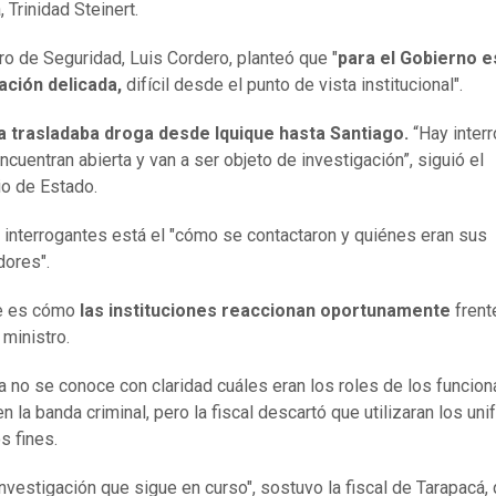
, Trinidad Steinert.
tro de Seguridad, Luis Cordero, planteó que "
para el Gobierno e
ación delicada,
difícil desde el punto de vista institucional".
a trasladaba droga desde Iquique hasta Santiago.
“Hay inter
ncuentran abierta y van a ser objeto de investigación”, siguió el
io de Estado.
s interrogantes está el "cómo se contactaron y quiénes eran sus
dores".
ve es cómo
las instituciones reaccionan oportunamente
frent
 ministro.
a no se conoce con claridad cuáles eran los roles de los funcion
en la banda criminal, pero la fiscal descartó que utilizaran los un
os fines.
investigación que sigue en curso", sostuvo la fiscal de Tarapacá,