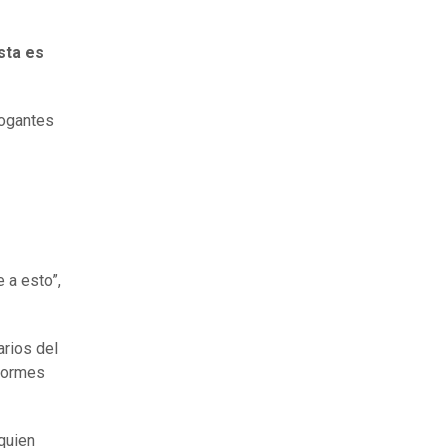
sta es
rogantes
e a esto”,
arios del
iformes
 quien