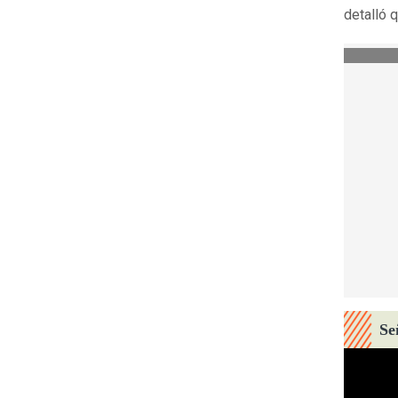
detalló 
Se