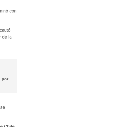
rminó con
ncautó
 de la
o por
 se
e Chile
.