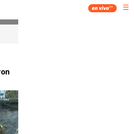
☰
ron