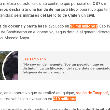
la mañana de este lunes, se confirmó que personal de
OS7 de
eros desbarató una banda de narcotráfico
, operativo que te
tenidos:
seis militares del Ejército de Chile y un civil.
os de cocaína y pasta base
, avaluado en
$3 mil millones
. Eso i
 de Carabineros en el operativo, según detalló el general director
ión, Marcelo Araya.
Lee También >
"No soy un delincuente. Soy un pecador, que es
distinto": La justificación del sacerdote denunciad
feligresa de su parroquia
, en el operativo que se realizó en Iquique,
región de Tarapacá
,
on tres vehículos, avaluados en
$40 millones
.
 a los militares detenidos, fueron
dados de baja del Ejército d