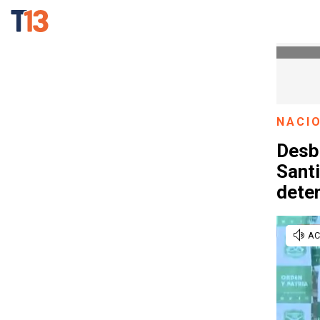
NACI
Desb
Santi
dete