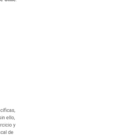
cíficas,
in ello,
rcicio y
scal de