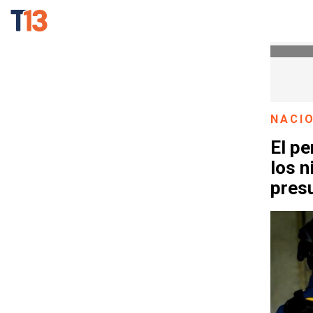
NACI
El pe
los n
presu