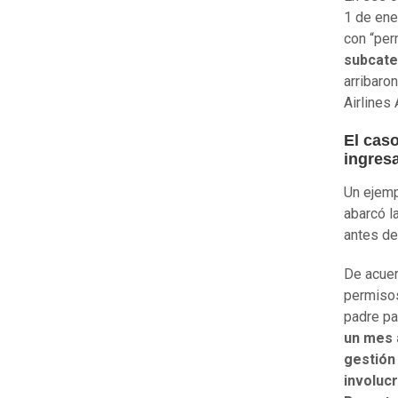
1 de ene
con “per
subcateg
arribaron
Airlines
El caso
ingres
Un ejemp
abarcó l
antes de 
De acuer
permisos
padre pa
un mes 
gestión
involuc