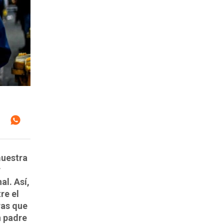
muestra
r
al. Así,
re el
ras que
n padre