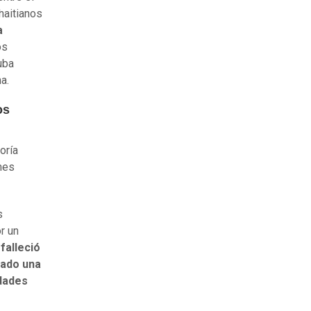
haitianos
a
os
ruba
ha.
os
oría
mes
s
r un
falleció
uado una
idades