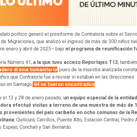
dalo político generó el preinforme de Contraloría sobre el Servi
 de Migraciones, que analizó el ingresó de más de 300 niños hai
re enero y abril de 2025– bajo
el programa de reunificación f
oría Número 41,
a la que tuvo acceso Reportajes T13
, también
adero drama humanitario
, pues de la muestra analizada const
iños que Contraloría fue a revisar si estaban en las direcciones
as en Santiago,
64 no fueron encontrados
.
re el 13 y 28 de enero pasado,
un equipo especial de la entidad
zadora efectuó visitas a terreno de una muestra de más de 
 provenientes del país caribeño en ocho comunas de la R
litana
: Quilicura, Cerrillos, Puente Alto, Estación Central, Pedro 
o Espejo, Conchalí y San Bernardo.