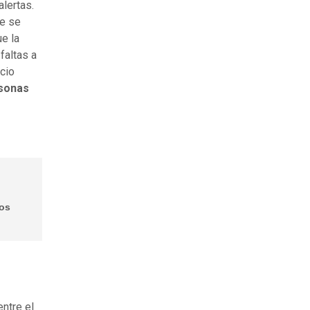
alertas.
ue se
e la
faltas a
cio
rsonas
ños
entre el