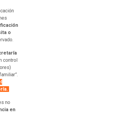
icación
ones
ficación
ita o
ervado.
cretaría
n control
ores)
amiliar”.
l
ría.
es no
ncia en