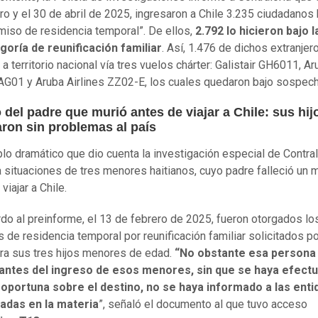
ro y el 30 de abril de 2025, ingresaron a Chile 3.235 ciudadanos 
miso de residencia temporal”. De ellos,
2.792 lo hicieron bajo l
oría de reunificación familiar
. Así, 1.476 de dichos extranjer
 a territorio nacional vía tres vuelos chárter: Galistair GH6011, A
 AG01 y Aruba Airlines ZZ02-E, los cuales quedaron bajo sospec
 del padre que murió antes de viajar a Chile: sus hij
aron sin problemas al país
lo dramático que dio cuenta la investigación especial de Contral
a situaciones de tres menores haitianos, cuyo padre falleció un 
viajar a Chile.
do al preinforme, el 13 de febrero de 2025, fueron otorgados lo
 de residencia temporal por reunificación familiar solicitados po
ra sus tres hijos menores de edad.
“No obstante esa persona 
antes del ingreso de esos menores, sin que se haya efect
 oportuna sobre el destino, no se haya informado a las ent
radas en la materia
”, señaló el documento al que tuvo acceso