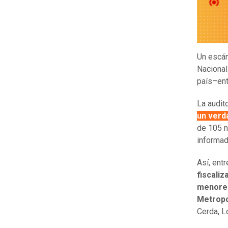
Un escán
Nacional
país–ent
La audit
un verd
de 105 n
informad
Así, ent
fiscali
menores
Metropo
Cerda, L