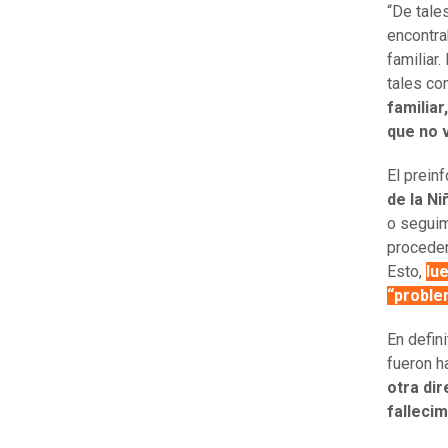
“De tale
encontra
familiar
tales c
familiar
que no v
El prein
de la Ni
o seguim
procedent
Esto,
lu
“proble
En defin
fueron h
otra dir
fallecim