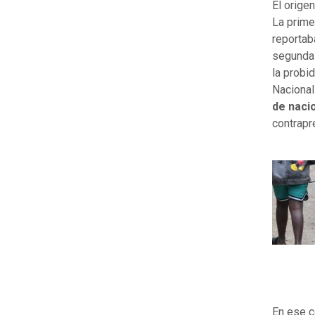
El orige
La prime
reportab
segunda 
la probi
Nacional
de nacio
contrapr
En ese c