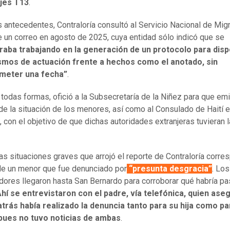
jes T13
.
 antecedentes, Contraloría consultó al Servicio Nacional de Mig
 un correo en agosto de 2025, cuya entidad sólo indicó que se
raba trabajando en la generación de un protocolo para dis
mos de actuación frente a hechos como el anotado, sin
meter una fecha”
.
 todas formas, ofició a la Subsecretaría de la Niñez para que emi
de la situación de los menores, así como al Consulado de Haití 
, con el objetivo de que dichas autoridades extranjeras tuvieran 
las situaciones graves que arrojó el reporte de Contraloría corre
de un menor que fue denunciado por
“presunta desgracia”
. Los
adores llegaron hasta San Bernardo para corroborar qué habría p
hí se entrevistaron con el padre, vía telefónica, quien ase
rás había realizado la denuncia tanto para su hija como pa
pues no tuvo noticias de ambas
.