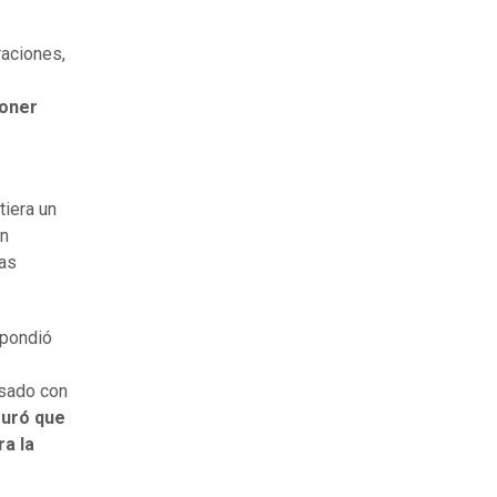
raciones,
poner
tiera un
en
las
spondió
asado con
guró que
ra la