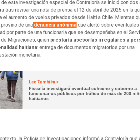
n de esta investigación especial de Contraloría se inició con dos 
ra tras revisar una nota de prensa el 12 de abril de 2025 en la q
a el aumento de vuelos privados desde Haití a Chile. Mientras qu
provino de una
denuncia anónima
que alertó sobre eventuales 
dad por parte de una funcionaria que se desempeñaba en el Servi
 de Migraciones, quien
prestaría asesorías irregulares a pe
nalidad haitiana
: entrega de documentos migratorios por una
estación monetaria.
Lee También >
Fiscalía investigará eventual cohecho y soborno a
funcionarios públicos por tráfico de más de 200 ni
haitianos
ontexto, la Policía de Investigaciones informó a Contraloría que 