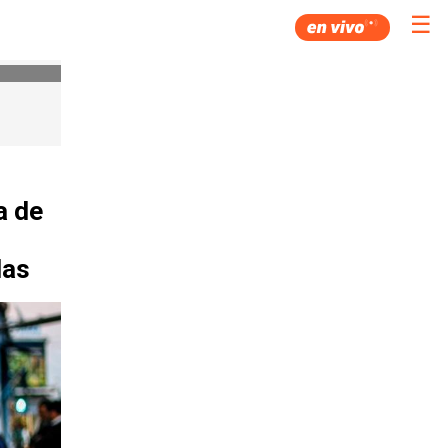
☰
a de
das