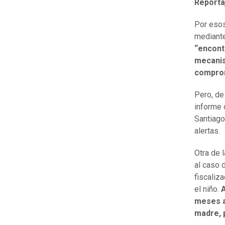
Reporta
Por esos
mediante
“encont
mecanis
compro
Pero, de
informe 
Santiago
alertas.
Otra de 
al caso 
fiscaliz
el niño.
A
meses at
madre, 