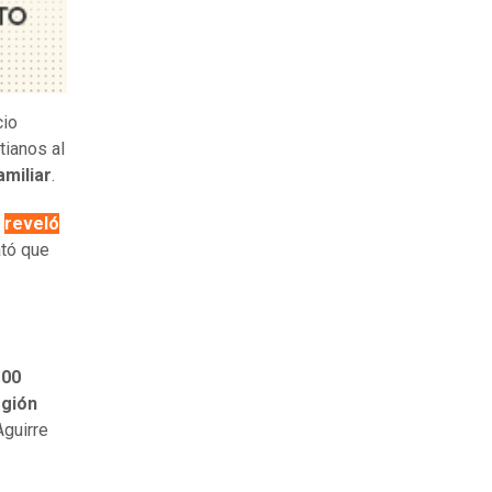
cio
tianos al
amiliar
.
reveló
ató que
100
egión
Aguirre