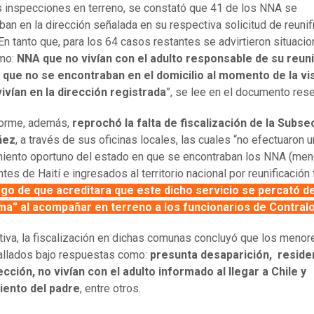
s inspecciones en terreno, se constató que 41 de los NNA se
ban en la dirección señalada en su respectiva solicitud de reunif
. En tanto que, para los 64 casos restantes se advirtieron situaci
omo:
NNA que no vivían con el adulto responsable de su reuni
, que no se encontraban en el domicilio al momento de la vis
ivían en la dirección registrada
”, se lee en el documento res
forme, además,
reprochó la falta de fiscalización de la Subse
ñez
, a través de sus oficinas locales, las cuales “no efectuaron u
iento oportuno del estado en que se encontraban los NNA (men
es de Haití e ingresados al territorio nacional por reunificación f
ego de que acreditara que este dicho servicio se percató de
ma” al acompañar en terreno a los funcionarios de Contralo
itiva, la fiscalización en dichas comunas concluyó que los menor
allados bajo respuestas como:
presunta desaparición, reside
ección, no vivían con el adulto informado al llegar a Chile y
iento del padre
, entre otros.