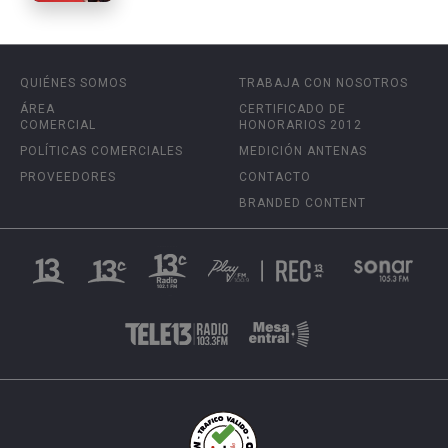
QUIÉNES SOMOS
TRABAJA CON NOSOTROS
ÁREA
CERTIFICADO DE
COMERCIAL
HONORARIOS 2012
POLÍTICAS COMERCIALES
MEDICIÓN ANTENAS
PROVEEDORES
CONTACTO
BRANDED CONTENT