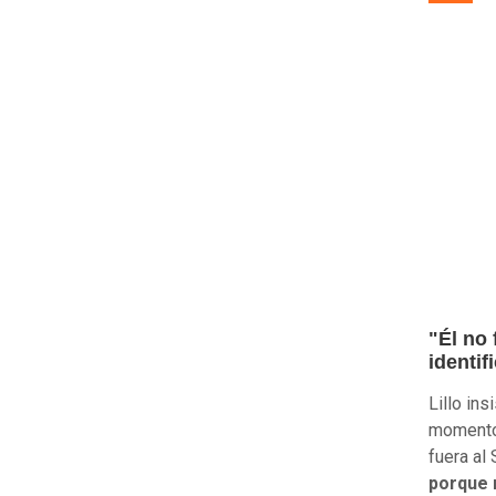
"Él no 
identi
Lillo in
momento,
fuera al
porque 