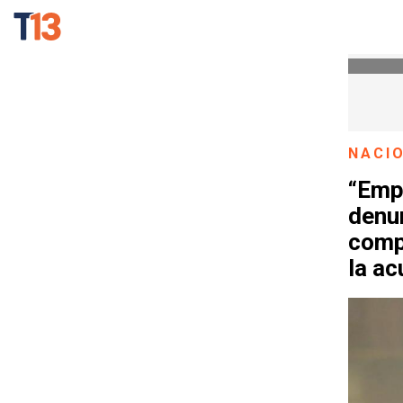
NACI
“Empe
denun
comp
la a