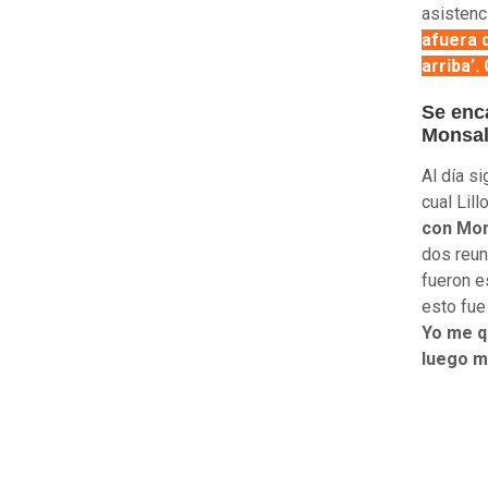
asistenc
afuera d
arriba’
Se enc
Monsa
Al día si
cual Lill
con Mo
dos reun
fueron e
esto fue
Yo me q
luego m