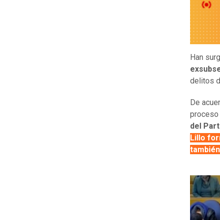
Han sur
exsubse
delitos 
De acuer
proceso
del Part
Lillo f
también