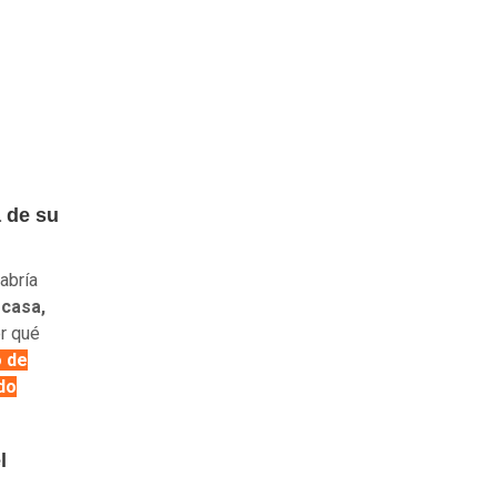
a de su
abría
 casa,
r qué
 de
do
l