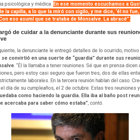
ia psicológica y médica.
En ese momento escuchamos a Gus
e la capilla, a lo que la miró con sigilo, y me dice, ‘él no fue
. Con eso asumí que se trataba de Monsalve. La abracé”.
argó de cuidar a la denunciante durante sus reunio
lve
guiente, la denunciante le entregó detalles de lo ocurrido, motivo
o
se convirtió en una suerte de “guardia” durante sus reuni
nsalve
. “Él la llamaba a tener reuniones. Sé que en prensa dicen
iones, pero estoy casi seguro que fueron tres, dos de ellas ent
strictamente laborales. En la tercera reunión hablan del caso. Cr
 el día de su cumpleaños, el 2 de octubre. Estas tres reuniones yo
uedaba como haciendo la guardia. Ella iba al baño post reun
e acercaba para saber cómo estaba”
, contó.