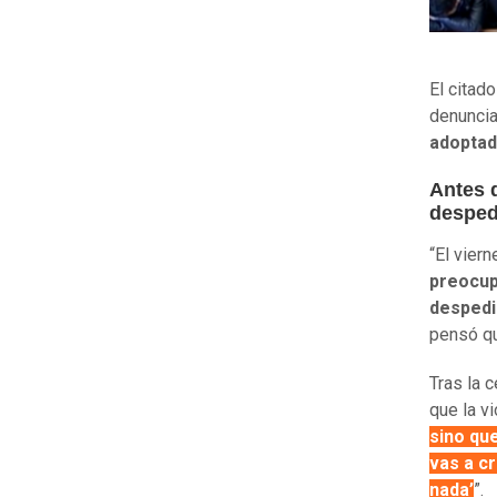
El citad
denunci
adoptad
Antes d
desped
“El vier
preocup
despedi
pensó qu
Tras la 
que la vi
sino que
vas a cr
nada’
”.