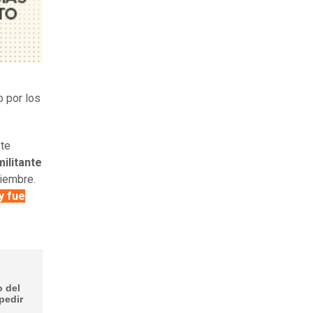
o por los
ste
ilitante
ciembre.
y fue
o del
pedir