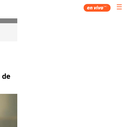
☰
 de