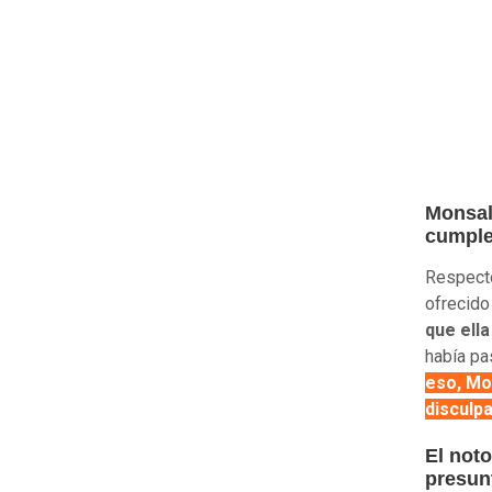
Monsalv
cumpl
Respecto
ofrecido
que ella
había pa
eso, Mo
disculpa
El not
presun