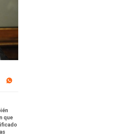
bién
en que
tificado
as