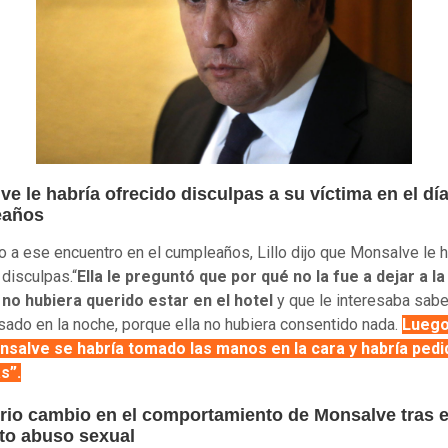
e le habría ofrecido disculpas a su víctima en el dí
eaños
 a ese encuentro en el cumpleaños, Lillo dijo que Monsalve le h
 disculpas.“
Ella le preguntó que por qué no la fue a dejar a la
 no hubiera querido estar en el hotel
y que le interesaba sabe
sado en la noche, porque ella no hubiera consentido nada.
Luego
nsalve se habría tomado las manos en la cara y habría pedi
s”.
orio cambio en el comportamiento de Monsalve tras e
to abuso sexual