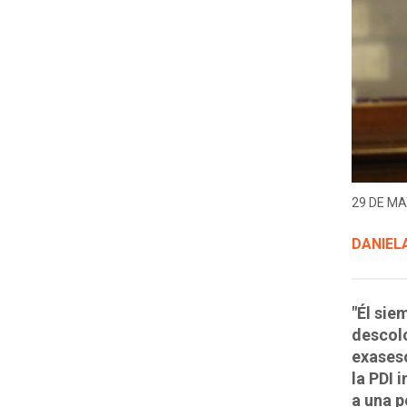
29 DE MA
DANIELA
"Él sie
descolo
exaseso
la PDI 
a una p