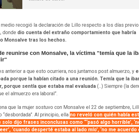
o medio recogió la declaración de Lillo respecto a los días previo
a, donde
dio cuenta del extraño comportamiento que habría
o Monsalve tras los hechos.
e reunirse con Monsalve, la víctima "temía que la ib
ir"
nes anterior a que esto ocurriera, nos juntamos post almuerzo, y
e
ada porque la habían citado a una reunión. Temía que la iba
r, porque sentía que estaba mal evaluada
(...) Siempre (la de
e el almuerzo era laboral”.
cena que la mujer sostuvo con Monsalve el 22 de septiembre, Lil
o “desbordada”. Al principio, ella
no reveló con quién había es
 solo dijo frases inconclusas como “‘pasó algo horrible’, ‘no
eer’, ‘cuando desperté estaba al lado mío’, ‘no me acuerdo