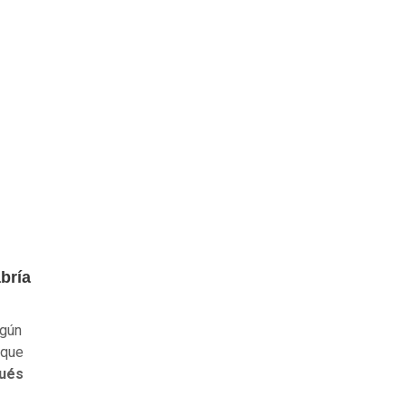
bría
lgún
 que
pués