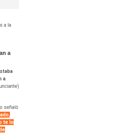
s a la
an a
staba
n a
nunciante)
lo señaló
tado,
 te lo
 de