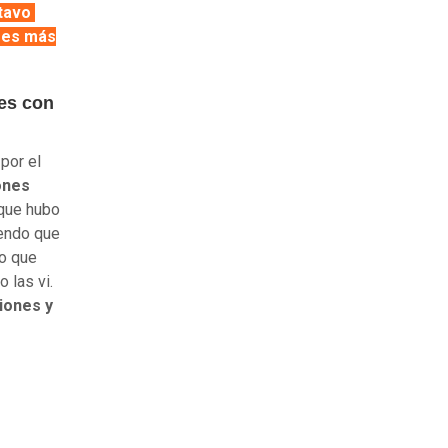
tavo
, es más
nes con
 por el
ones
 que hubo
iendo que
eo que
 las vi.
iones y