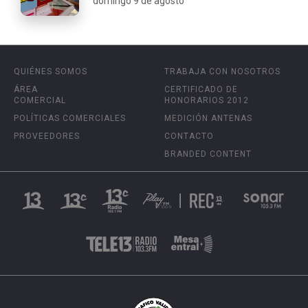
domingo 9 de agosto
QUIÉNES SOMOS
TRABAJA CON NOSOTROS
ÁREA
CERTIFICADO DE
COMERCIAL
HONORARIOS 2012
POLÍTICAS COMERCIALES
MEDICIÓN ANTENAS
PROVEEDORES
CONTACTO
BRANDED CONTENT