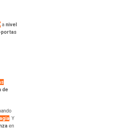
9
a
nivel
-portas
as
n de
rmando
agia
. Y
enza
en