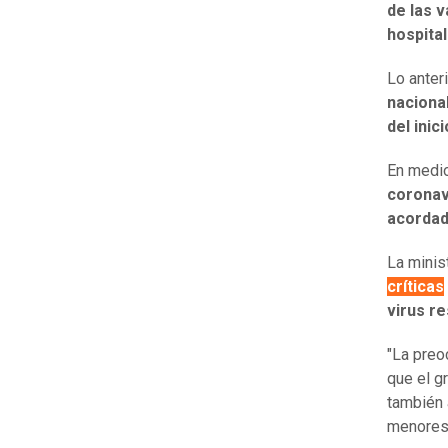
de las 
hospita
Lo anter
naciona
del inic
En medio
coronav
acordad
La minis
críticas
virus re
"La preo
que el g
también 
menores