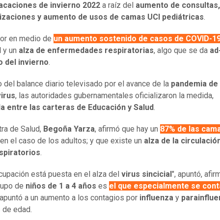
vacaciones de invierno 2022
a raíz del
aumento de consultas,
lizaciones y aumento de usos de camas UCI pediátricas
.
ior en medio de
un aumento sostenido de casos de COVID-1
l
y un
alza de enfermedades respiratorias
, algo que se da
ad
io del invierno
.
 del balance diario televisado por el avance de la
pandemia de
irus
, las autoridades gubernamentales oficializaron la medida,
a entre las carteras de Educación y Salud
.
tra de Salud,
Begoña Yarza
, afirmó que hay un
87% de las cam
en el caso de los adultos; y que existe un
alza de la circulació
spiratorios
.
cupación está puesta en el alza del
virus sincicial
", apuntó, afi
rupo de
niños de 1 a 4 años
es
el que especialmente se cont
apuntó a un aumento a los contagios por
influenza
y
parainflu
 de edad.