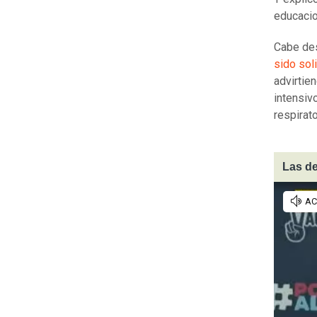
educaci
Cabe des
sido sol
advirtie
intensiv
respirato
Las de