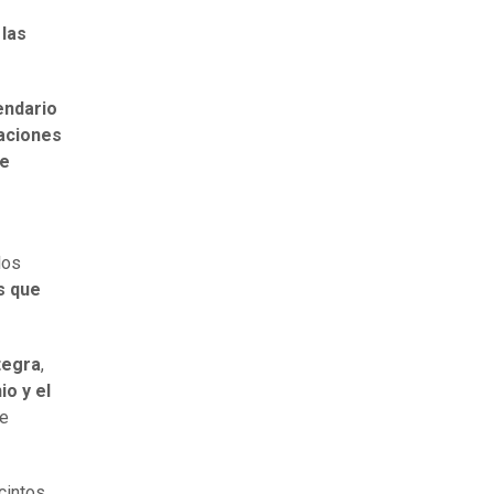
las
endario
caciones
de
los
s que
tegra
,
io y el
de
cintos