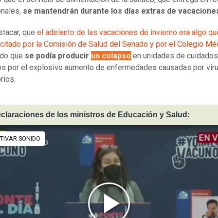
onales,
se mantendrán durante los días extras de vacacione
tacar, que
el adelanto de las vacaciones de invierno era algo qu
icitado por la Comisión de Salud del Senado y por el Colegio Mé
ndo que
se podía producir
un colapso
en unidades de cuidados
os por el explosivo aumento de enfermedades causadas por vir
rios.
claraciones de los ministros de Educación y Salud: