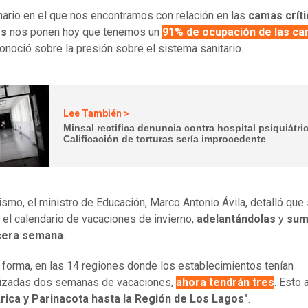
nario en el que nos encontramos con relación en las
camas crít
es
nos ponen hoy que tenemos un
91% de ocupación de las c
conoció sobre la presión sobre el sistema sanitario.
Lee También >
Minsal rectifica denuncia contra hospital psiquiátri
Calificación de torturas sería improcedente
ismo, el ministro de Educación, Marco Antonio Ávila, detalló que
 el calendario de vacaciones de invierno,
adelantándolas
y
sum
cera semana
.
 forma, en las 14 regiones donde los establecimientos tenían
rizadas dos semanas de vacaciones,
ahora tendrán tres
. Esto 
rica y Parinacota hasta la Región de Los Lagos"
.