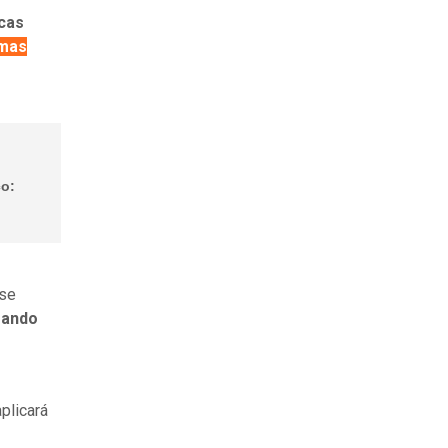
icas
amas
co:
 se
ando
aplicará