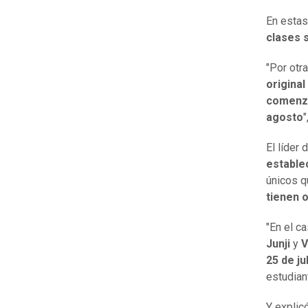
En estas
clases s
"Por otr
origina
comenzar
agosto
El líder
estable
únicos 
tienen 
"En el c
Junji
y
V
25 de ju
estudia
Y explic