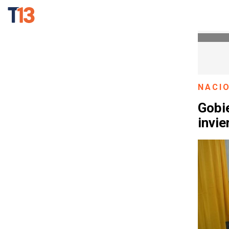
NACI
Gobi
invie