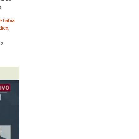
s
.
e había
dico
,
us