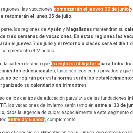
 regiones, las vacaciones
comenzarán el jueves 30 de junio
y
e retomarán el lunes 25 de julio
.
a parte, las regiones de
Aysén
y
Magallanes
mantendrán su
cal
l de tres semanas de vacaciones
.
En estas regiones las va
án el jueves 7 de julio y el retorno a clases será el día 1 
", complementó el Mineduc.
 de la cartera destacó que
la regla es obligatoria
para todos los
cimientos educacionales
, tanto públicos como privados y que 
que
no se regirán por esta norma serán los establecimiento
organizado su calendario en trimestres
.
aso de los centros de educación parvularia de las fundaciones
In
TF
, las vacaciones de invierno serán también
entre el 30 de jun
lio
, dada la urgencia de cuidar especialmente a este segmento 
ntes
entre 0 y 6 años
", complementó.
ó que el servicio de alimentación de la Junaeb, que entrega en re