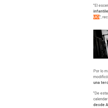
"El esce
infantil
UCI
", re
Por lo m
modificó
una ter
"De esta
calenda
desde A