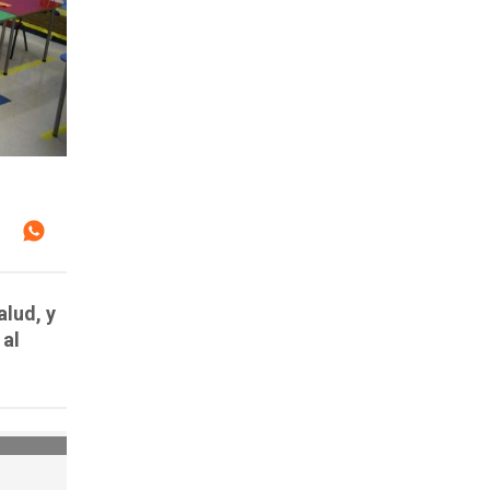
alud, y
 al