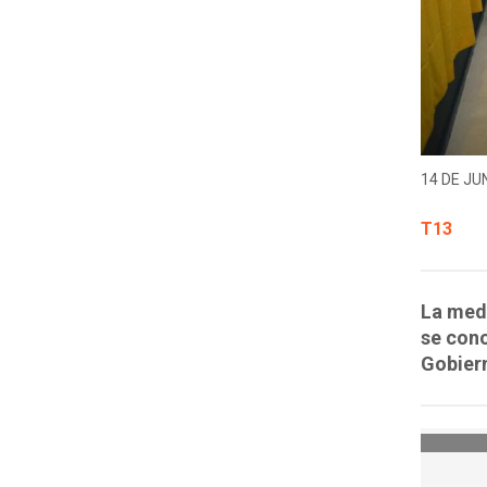
14 DE JUN
T13
La medi
se cono
Gobiern