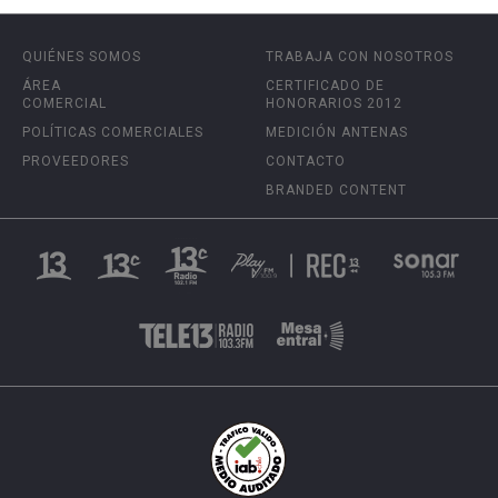
QUIÉNES SOMOS
TRABAJA CON NOSOTROS
ÁREA
CERTIFICADO DE
COMERCIAL
HONORARIOS 2012
POLÍTICAS COMERCIALES
MEDICIÓN ANTENAS
PROVEEDORES
CONTACTO
BRANDED CONTENT