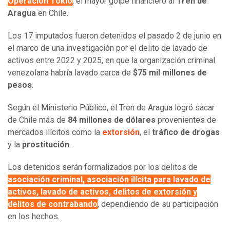
Operación Tokio
, el mayor golpe financiero al
Tren de
Aragua
en Chile.
Los 17 imputados fueron detenidos el pasado 2 de junio en
el marco de una investigación por el delito de lavado de
activos entre 2022 y 2025, en que la organización criminal
venezolana habría lavado cerca de
$75 mil millones de
pesos
.
Según el Ministerio Público, el Tren de Aragua logró sacar
de Chile más de
84 millones de dólares
provenientes de
mercados ilícitos como la
extorsión
, el
tráfico de drogas
y la
prostitución
.
Los detenidos serán formalizados por los delitos de
asociación criminal, asociación ilícita para lavado de
activos, lavado de activos, delitos de extorsión y
delitos de contrabando
, dependiendo de su participación
en los hechos.