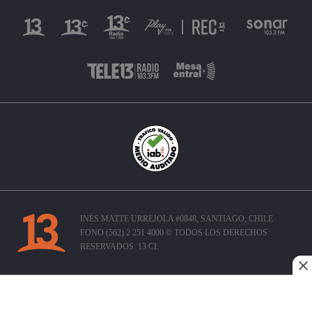
INÉS MATTE URREJOLA #0848, SANTIAGO, CHILE
FONO (562) 2 251 4000 © TODOS LOS DERECHOS
RESERVADOS. 13.CL