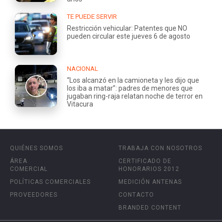
TE PUEDE SERVIR
Restricción vehicular: Patentes que NO
pueden circular este jueves 6 de agosto
NACIONAL
“Los alcanzó en la camioneta y les dijo que
los iba a matar”: padres de menores que
jugaban ring-raja relatan noche de terror en
Vitacura
QUIÉNES SOMOS
TRABAJA CON NOSOTROS
ÁREA
CERTIFICADO DE
COMERCIAL
HONORARIOS 2012
POLÍTICAS COMERCIALES
MEDICIÓN ANTENAS
PROVEEDORES
CONTACTO
BRANDED CONTENT