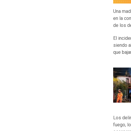
Una mad
en la c
de los d
El incide
siendo a
que baja
Los deli
fuego, l