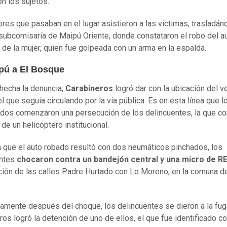
n los sujetos.
res que pasaban en el lugar asistieron a las víctimas, trasladán
 subcomisaría de Maipú Oriente, donde constataron el robo del au
 de la mujer, quien fue golpeada con un arma en la espalda.
pú a El Bosque
hecha la denuncia,
Carabineros
logró dar con la ubicación del v
l que seguía circulando por la vía pública. Es en esta línea que l
dos comenzaron una persecución de los delincuentes, la que co
 de un helicóptero institucional.
 que el auto robado resultó con dos neumáticos pinchados, los
ntes
chocaron contra un bandejón central y una micro de R
ción de las calles Padre Hurtado con Lo Moreno, en la comuna de
amente después del choque, los delincuentes se dieron a la fuga
ros logró la detención de uno de ellos, el que fue identificado 