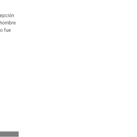
cepción
n hombre
to fue