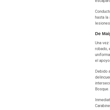
escaparo
Conducto
hasta la
lesiones
De Mai
Una vez 
robado, e
uniforma
el apoyo
Debido a
delincue
intersec
Bosque.
Inmediat
Carabine