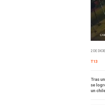
2 DE DICI
T13
Tras un
se logr
un chil