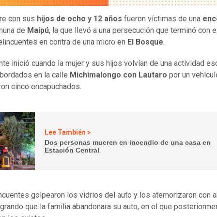
re con sus
hijos de ocho y 12 años
fueron víctimas de una
enc
omuna de
Maipú
, la que llevó a una persecución que terminó con 
elincuentes en contra de una micro en
El Bosque
.
nte inició cuando la mujer y sus hijos volvían de una actividad esc
bordados en la calle
Michimalongo con Lautaro
por un vehícul
ron cinco encapuchados.
Lee También >
Dos personas mueren en incendio de una casa en
Estación Central
ncuentes golpearon los vidrios del auto y los atemorizaron con 
ogrando que la familia abandonara su auto, en el que posteriorme