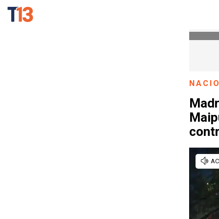
NACI
Madre
Maip
cont