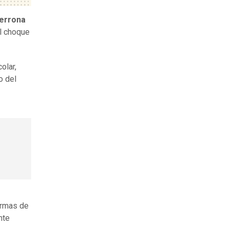
errona
el choque
olar,
o del
armas de
nte