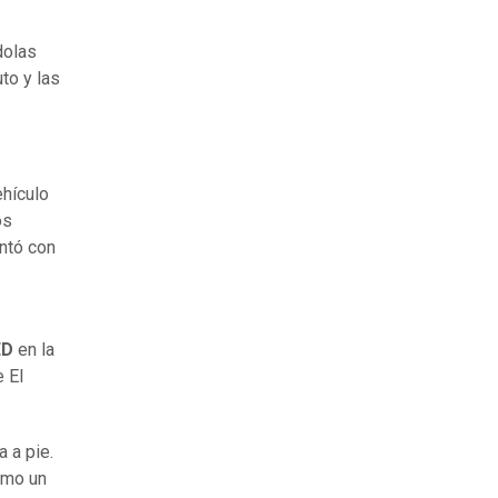
dolas
to y las
ehículo
os
ntó con
ED
en la
 El
 a pie.
como un