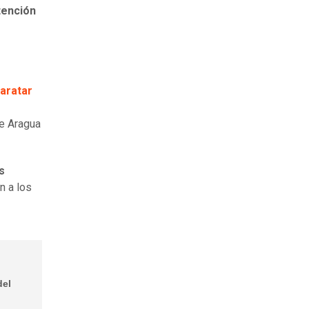
tención
aratar
de Aragua
s
n a los
del