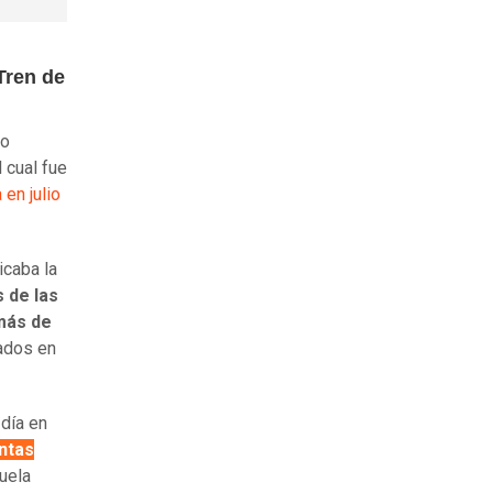
Tren de
io
el cual fue
 en julio
icaba la
 de las
más de
ados en
día en
ntas
uela