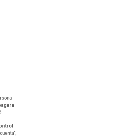
ersona
agara
ó.
ontrol
cuenta”,