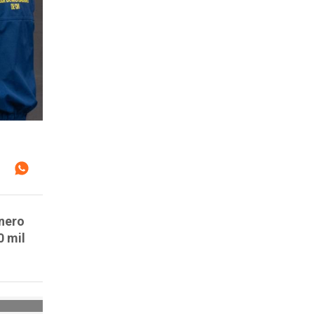
inero
0 mil