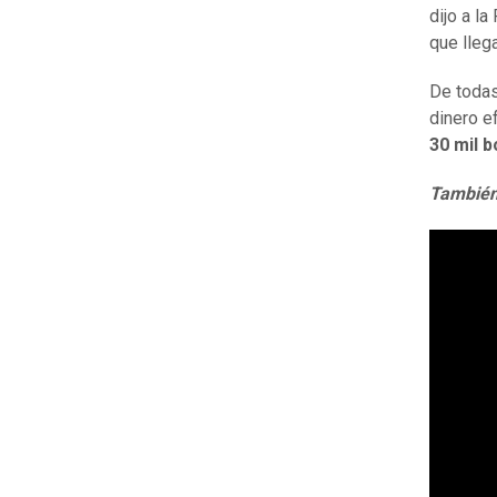
dijo a l
que lleg
De todas
dinero e
30 mil 
También 