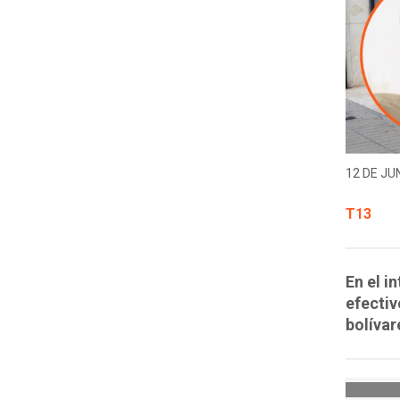
12 DE JUN
T13
En el i
efectiv
bolívar