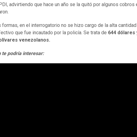
a PDI, advirtiendo que hace un año se la quitó por algunos cobros 
aron.
 formas, en el interrogatorio no se hizo cargo de la alta cantidad
fectivo que fue incautado por la policía. Se trata de
644 dólares 
bolívares venezolanos.
te podría interesar: