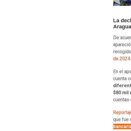
La decl
Aragu
De acuer
apareció
recogid
de 2024
.
En el apa
cuenta c
diferen
$80 mil 
cuentas 
Reporta
que fue 
bancari