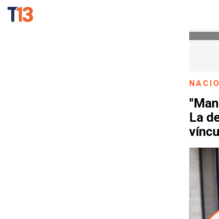
NACI
"Man
La de
víncu