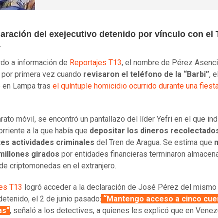
aración del exejecutivo detenido por vínculo con el 
a
do a información de
Reportajes T13
, el nombre de Pérez Asenc
 por primera vez cuando
revisaron el teléfono de la “Barbi”
, 
o en Lampa tras
el quíntuple homicidio ocurrido durante una fiesta
rato móvil, se encontró un pantallazo del líder Yefri en el que ind
orriente a la que había que
depositar los dineros recolectados
tes actividades criminales
del Tren de Aragua. Se estima que
millones girados
por entidades financieras terminaron almacen
de criptomonedas en el extranjero.
jes T13
logró acceder a la declaración de José Pérez del mismo 
detenido, el 2 de junio pasado:
“Mantengo acceso a cinco cue
as”
, señaló a los detectives, a quienes les explicó que en Venez