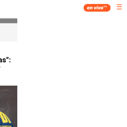
☰
as":
r