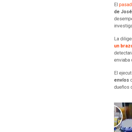
El
pasado
de José
desempeñ
investig
La dilig
un brazo
detecta
enviaba 
El ejecu
envíos
d
dueños d