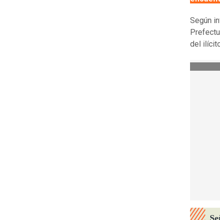
Según in
Prefectu
del ilícit
Se