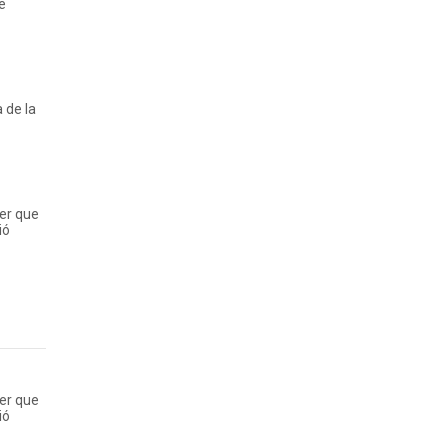
e
 de la
er que
ió
er que
ió