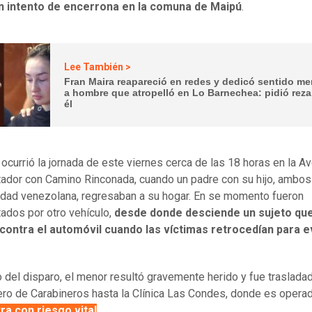
n intento de encerrona en la comuna de Maipú
.
Lee También >
Fran Maira reapareció en redes y dedicó sentido me
a hombre que atropelló en Lo Barnechea: pidió reza
él
 ocurrió la jornada de este viernes cerca de las 18 horas en la A
ador con Camino Rinconada, cuando un padre con su hijo, ambos
idad venezolana, regresaban a su hogar. En se momento fueron
tados por otro vehículo,
desde donde desciende un sujeto qu
contra el automóvil cuando las víctimas retrocedían para ev
 del disparo, el menor resultó gravemente herido y fue traslada
ero de Carabineros hasta la Clínica Las Condes, donde es opera
ra con riesgo vital
.