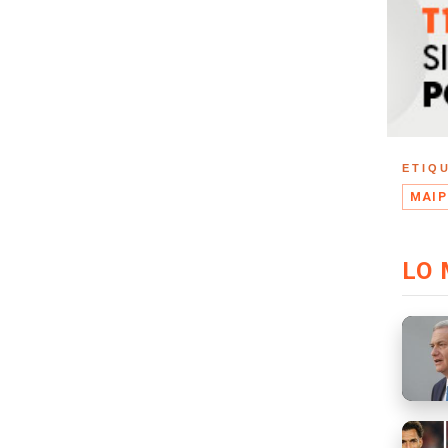
ETIQ
MAIP
LO 