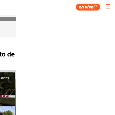
☰
to de