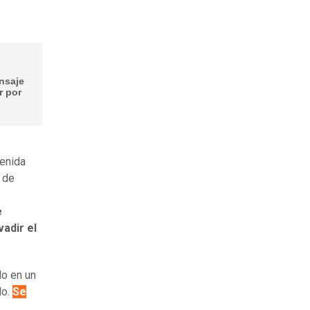
nsaje
r por
venida
 de
e
adir el
do en un
do.
Se