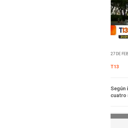
27 DE FE
T13
Según 
cuatro 