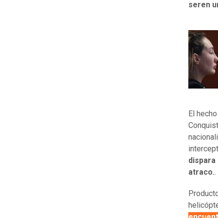
seren u
El hecho
Conquist
nacional
intercep
dispara 
atraco.
.
Producto
helicópt
encuent