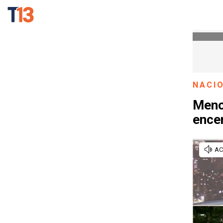
NACI
Meno
encer