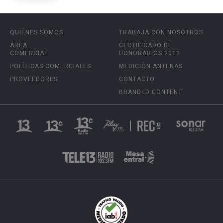
QUIÉNES SOMOS
TRABAJA CON NOSOTROS
ÁREA
CERTIFICADO DE
COMERCIAL
HONORARIOS 2012
POLÍTICAS COMERCIALES
MEDICIÓN ANTENAS
PROVEEDORES
CONTACTO
BRANDED CONTENT