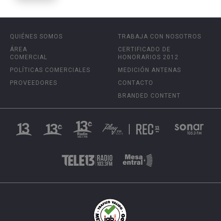
QUIÉNES SOMOS
TRABAJA CON NOSOTROS
ÁREA
CERTIFICADO DE
COMERCIAL
HONORARIOS 2012
POLÍTICAS COMERCIALES
MEDICIÓN ANTENAS
PROVEEDORES
CONTACTO
BRANDED CONTENT