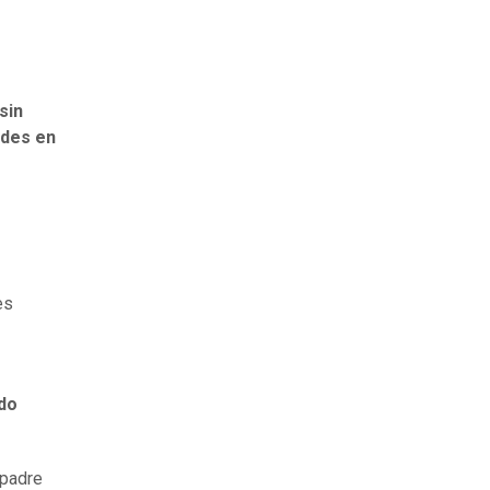
sin
ades en
es
do
 padre