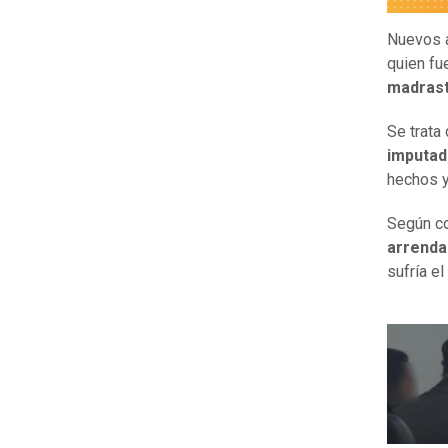
Nuevos a
quien fu
madras
Se trata
imputad
hechos y
Según co
arrenda
sufría el