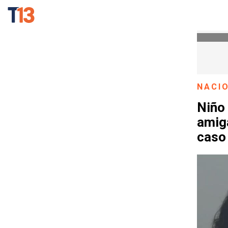
NACI
Niño 
amiga
caso