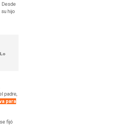
o. Desde
su hijo
“Lo
a
l padre,
iva para
e fijó