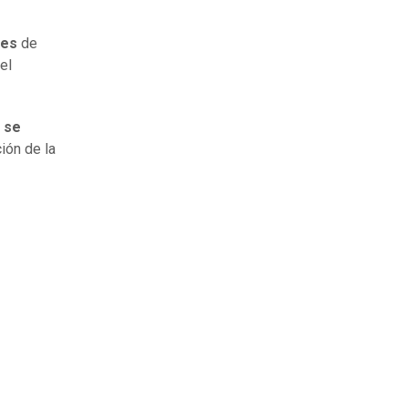
les
de
el
l
se
ión de la