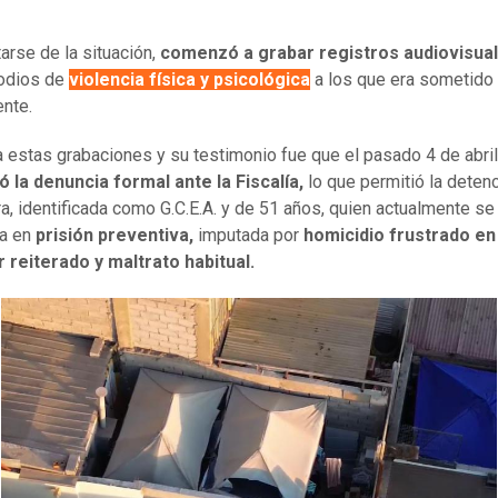
tarse de la situación,
comenzó a grabar registros audiovisua
sodios de
violencia física y psicológica
a los que era sometido 
nte.
a estas grabaciones y su testimonio fue que el pasado 4 de abri
 la denuncia formal ante la Fiscalía,
lo que permitió la detenc
a, identificada como G.C.E.A. y de 51 años, quien actualmente se
ra en
prisión preventiva,
imputada por
homicidio frustrado en
 reiterado y maltrato habitual.