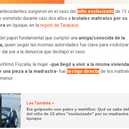
ntecedentes surgieron en el caso del
niño esclavizado
de 13 
e sometido durante casi dos años a
brutales maltratos por su
tra
en Iquique, en la
región de Tarapacá.
 del papel fundamental que cumplió una
amiga/conocida de la
a,
quien según las mismas autoridades fue clave para visibilizar
 dar pie a la denuncia que destapó el caso.
nfirmó Fiscalía, la mujer
-que llegó a vivir a la misma vivienda
r una pieza a la madrastra-
fue
testigo directa
de los maltra
 menor.
Lee También >
Era golpeado con palos y martillos: Qué se sabe de
del niño de 13 años "esclavizado" por su madrastra
Iquique