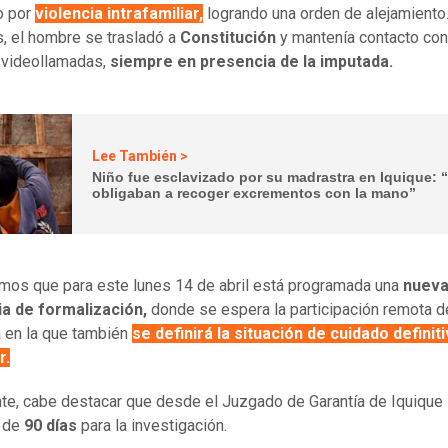
o por
violencia intrafamiliar,
logrando una orden de alejamient
, el hombre se trasladó a
Constitución
y mantenía contacto con 
 videollamadas,
siempre en presencia de la imputada.
Lee También >
Niño fue esclavizado por su madrastra en Iquique: 
obligaban a recoger excrementos con la mano”
os que para este lunes 14 de abril está programada una
nuev
ia de formalización,
donde se espera la participación remota de
a en la que también
se definirá la situación de cuidado definit
r.
te, cabe destacar que desde el Juzgado de Garantía de Iquique s
o de
90 días
para la investigación.