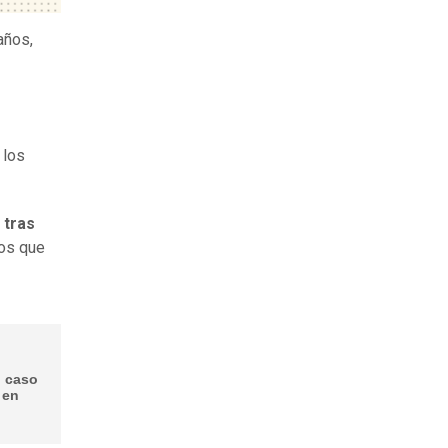
años,
 los
 tras
tos que
l caso
 en