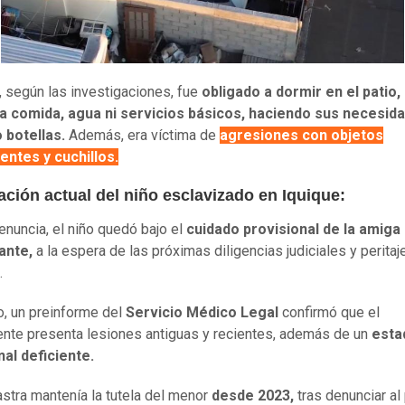
, según las investigaciones, fue
obligado a dormir en el patio, 
a comida, agua ni servicios básicos, haciendo sus necesid
 botellas.
Además, era víctima de
agresiones con objetos
entes y cuchillos.
ación actual del niño esclavizado en Iquique:
denuncia, el niño quedó bajo el
cuidado provisional de la amiga
ante,
a la espera de las próximas diligencias judiciales y peritaj
.
, un preinforme del
Servicio Médico Legal
confirmó que el
nte presenta lesiones antiguas y recientes, además de un
esta
nal deficiente.
stra mantenía la tutela del menor
desde 2023,
tras denunciar al