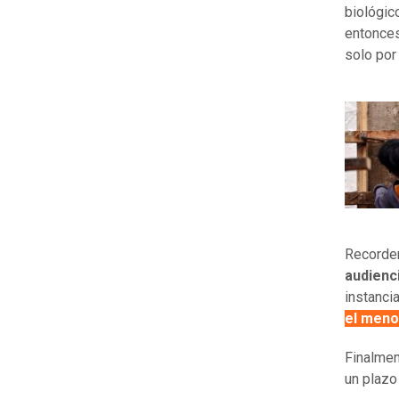
biológic
entonces
solo por
Recordem
audienc
instanci
el meno
Finalmen
un plaz