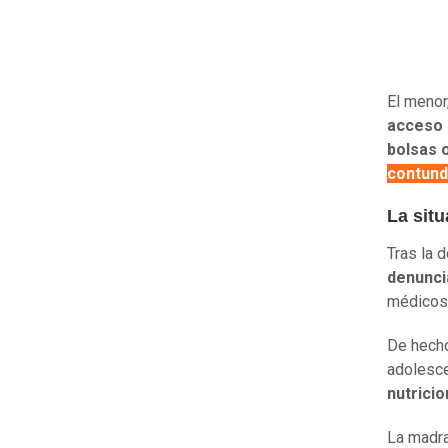
El menor
acceso 
bolsas o
contund
La situ
Tras la 
denunci
médicos
De hecho
adolesce
nutricio
La madra