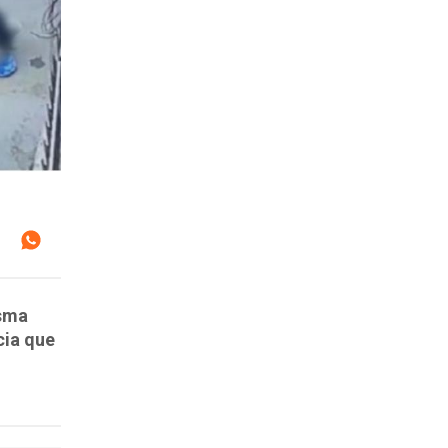
isma
cia que