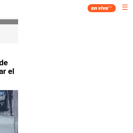
☰
 de
r el