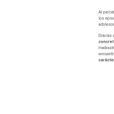
Al perca
los epi
adolesce
Gracias 
concretó
madrastr
encuent
carácter