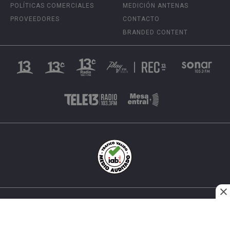
POLÍTICAS COMERCIALES
MEDICIÓN ANTENAS
PROVEEDORES
CONTACTO
BRANDED CONTENT
INÉS MATTE URREJOLA #0848, SANTIAGO, CHILE
FONO (562) 2 251 4000 © TODOS LOS DERECHOS
RESERVADOS. 13.CL