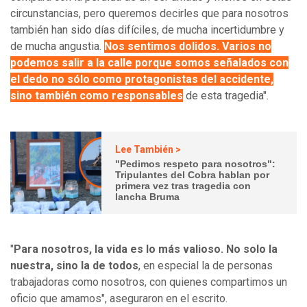
circunstancias, pero queremos decirles que para nosotros
también han sido días difíciles, de mucha incertidumbre y
de mucha angustia.
Nos sentimos dolidos. Varios no
podemos salir a la calle porque somos señalados con
el dedo no sólo como protagonistas del accidente,
sino también como responsables
de esta tragedia".
Lee También >
"Pedimos respeto para nosotros":
Tripulantes del Cobra hablan por
primera vez tras tragedia con
lancha Bruma
"
Para nosotros, la vida es lo más valioso. No solo la
nuestra, sino la de todos
, en especial la de personas
trabajadoras como nosotros, con quienes compartimos un
oficio que amamos", aseguraron en el escrito.