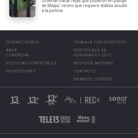
Ordenan sacar rejas que pusieron en pasaje
de Maipú: vecino que requiere diálisis acudió
a la justicia
QUIÉNES SOMOS
TRABAJA CON NOSOTROS
ÁREA
CERTIFICADO DE
COMERCIAL
HONORARIOS 2012
POLÍTICAS COMERCIALES
MEDICIÓN ANTENAS
PROVEEDORES
CONTACTO
BRANDED CONTENT