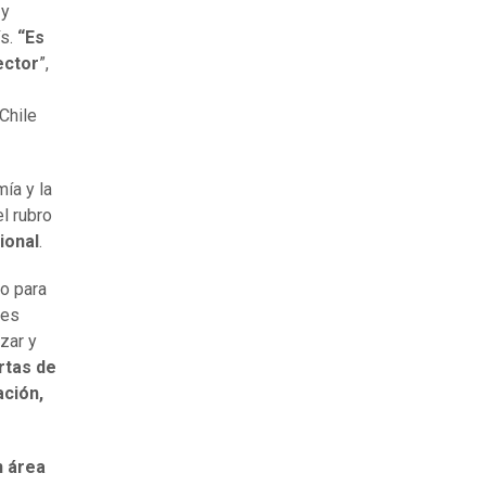
 y
ís.
“Es
ector
”,
Chile
ía y la
l rubro
ional
.
no para
res
zar y
rtas de
ación,
n área