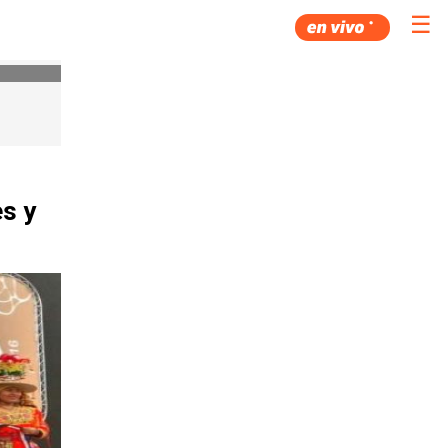
☰
es y