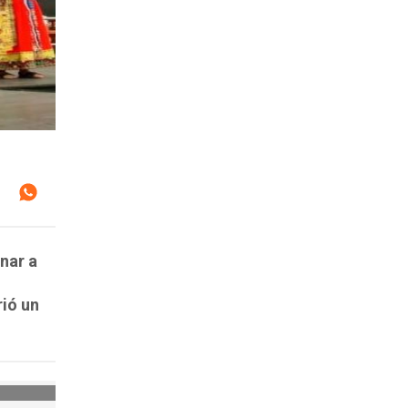
nar a
rió un