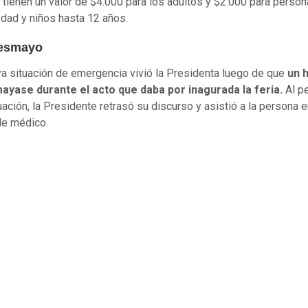
 tienen un valor de $4.000 para los adultos y $2.000 para person
edad y niños hasta 12 años.
Desmayo
a situación de emergencia vivió la Presidenta luego de que
un 
ayase durante el acto que daba por inagurada la feria.
Al p
tuación, la Presidente retrasó su discurso y asistió a la persona 
de médico.