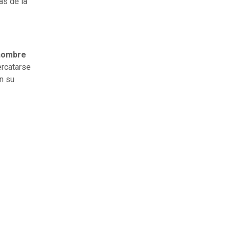
as de la
hombre
ercatarse
en su