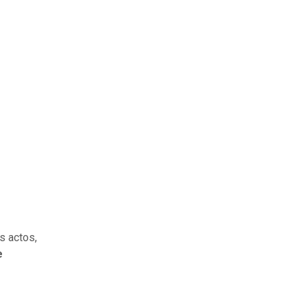
s actos,
e