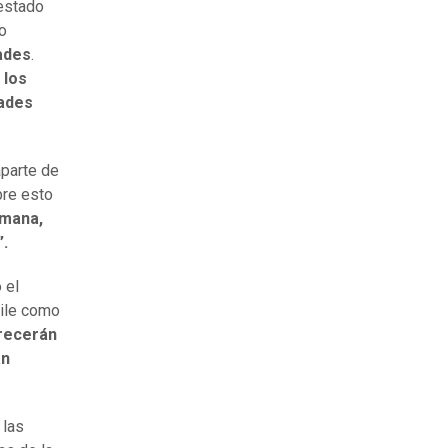
 estado
do
ades
.
 los
dades
aparte de
bre esto
umana,
”.
 el
hile como
frecerán
án
 las