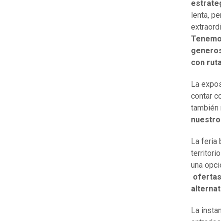
estrate
lenta, p
extraordi
Tenemos
generoso
con rut
La expos
contar c
también 
nuestro
La feria 
territor
una opci
ofertas
alternat
La insta