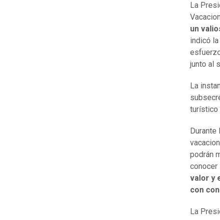
La Presi
Vacacion
un vali
indicó l
esfuerzo
junto al 
La insta
subsecre
turístico
Durante 
vacacion
podrán m
conocer 
valor y
con con
La Presi