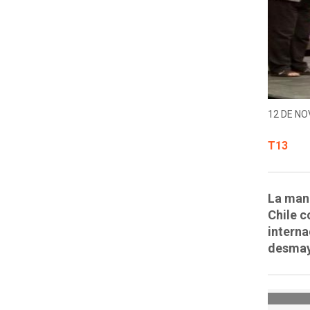
12 DE NO
T13
La mand
Chile c
interna
desmayo