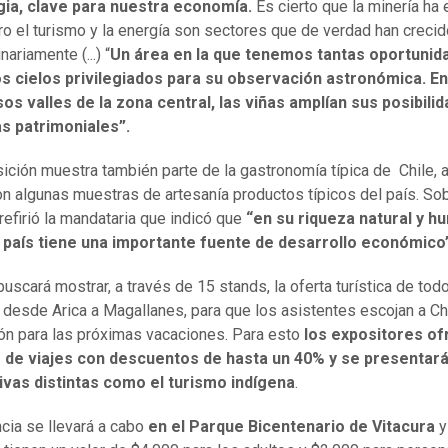
gia, clave para nuestra economía.
Es cierto que la minería ha
ero el turismo y la energía son sectores que de verdad han creci
nariamente (...) “
Un área en la que tenemos tantas oportunid
 cielos privilegiados para su observación astronómica. En
s valles de la zona central, las viñas amplían sus posibili
as patrimoniales”.
ición muestra también parte de la gastronomía típica de Chile, 
on algunas muestras de artesanía productos típicos del país. So
refirió la mandataria que indicó que
“en su riqueza natural y h
 país tiene una importante fuente de desarrollo económico
buscará mostrar, a través de 15 stands, la oferta turística de todo
io desde Arica a Magallanes, para que los asistentes escojan a C
ón para las próximas vacaciones. Para esto
los expositores o
 de viajes con descuentos de hasta un 40% y se presentar
ivas distintas como el turismo indígena
.
ncia se llevará a cabo
en el Parque Bicentenario de Vitacura
y