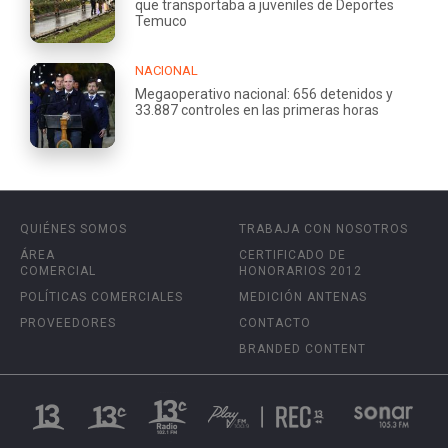
que transportaba a juveniles de Deportes
Temuco
NACIONAL
Megaoperativo nacional: 656 detenidos y
33.887 controles en las primeras horas
QUIÉNES SOMOS
TRABAJA CON NOSOTROS
ÁREA
CERTIFICADO DE
COMERCIAL
HONORARIOS 2012
POLÍTICAS COMERCIALES
MEDICIÓN ANTENAS
PROVEEDORES
CONTACTO
BRANDED CONTENT