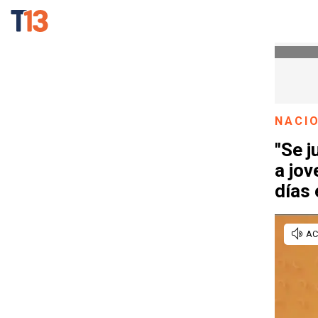
NACI
"Se 
a jo
días 