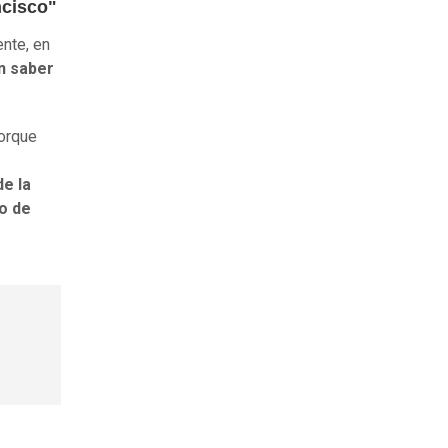
ncisco"
ente, en
in saber
porque
de la
o de