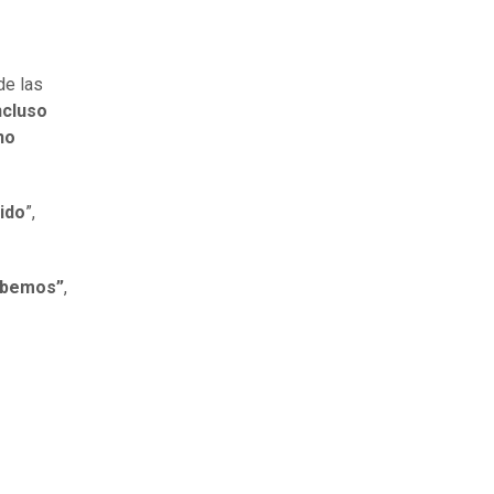
de las
ncluso
no
ido
”,
sabemos”
,