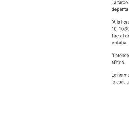
La tarde
depart
“A la ho
10, 10:3
fue al 
estaba
.
“Entonc
afirmó.
La herm
lo cual, 