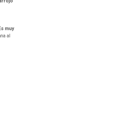
arrojó
 Es muy
na al