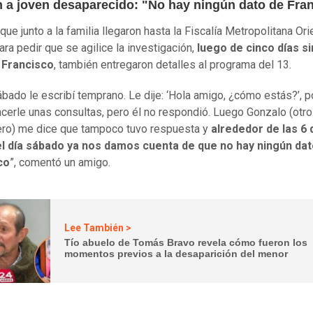
 a joven desaparecido: "No hay ningún dato de Fra
ue junto a la familia llegaron hasta la Fiscalía Metropolitana Ori
ara pedir que se agilice la investigación,
luego de cinco días s
 Francisco
, también entregaron detalles al programa del 13.
sábado le escribí temprano. Le dije: ‘Hola amigo, ¿cómo estás?’, 
acerle unas consultas, pero él no respondió. Luego Gonzalo (otro
ro) me dice que tampoco tuvo respuesta y
alrededor de las 6 
el día sábado ya nos damos cuenta de que no hay ningún dat
co
”, comentó un amigo.
Lee También >
Tío abuelo de Tomás Bravo revela cómo fueron los
momentos previos a la desaparición del menor