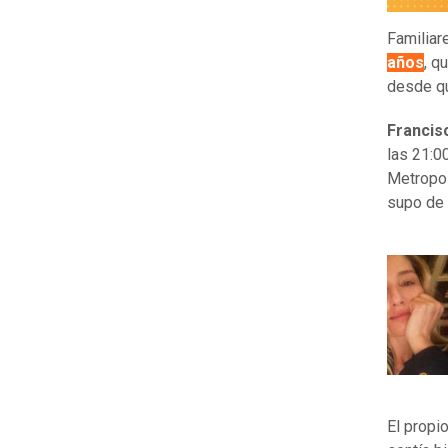
Familiar
años
, q
desde qu
Francis
las 21:0
Metropol
supo de 
El propi