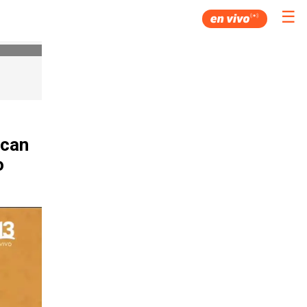
☰
scan
o