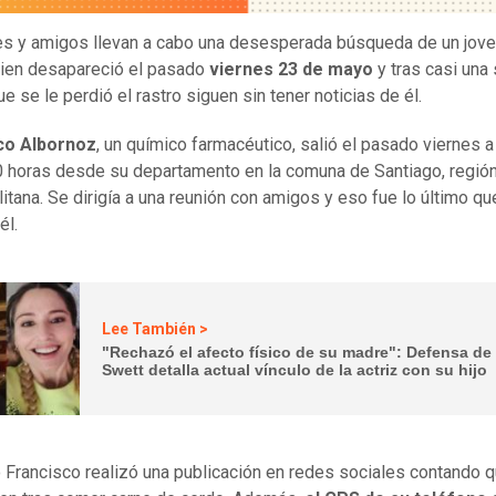
es y amigos llevan a cabo una desesperada búsqueda de un jov
uien desapareció el pasado
viernes 23 de mayo
y tras casi un
e se le perdió el rastro siguen sin tener noticias de él.
co Albornoz
, un químico farmacéutico, salió el pasado viernes 
0 horas desde su departamento en la comuna de Santiago, regió
itana. Se dirigía a una reunión con amigos y eso fue lo último qu
él.
Lee También >
"Rechazó el afecto físico de su madre": Defensa d
Swett detalla actual vínculo de la actriz con su hijo
o Francisco realizó una publicación en redes sociales contando 