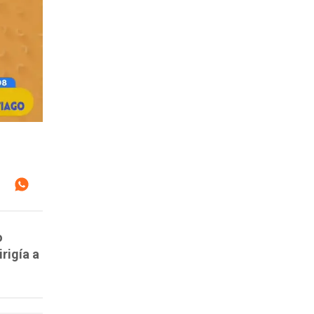
o
rigía a