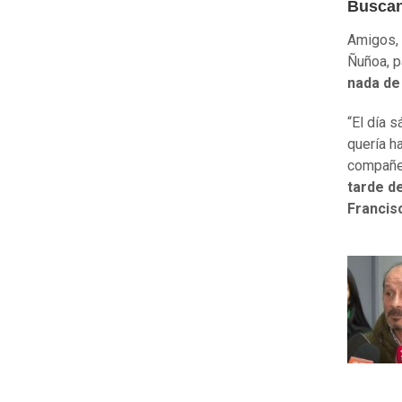
Buscan
Amigos, q
Ñuñoa, p
nada de
“El día 
quería h
compañe
tarde d
Francis