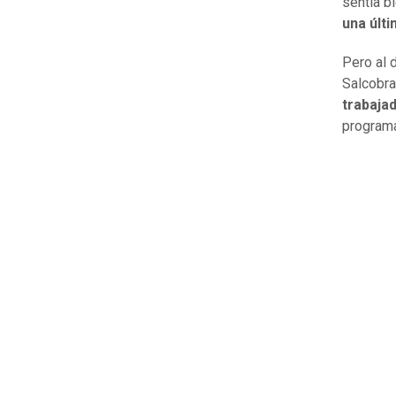
sentía b
una últ
Pero al 
Salcobra
trabajad
progra