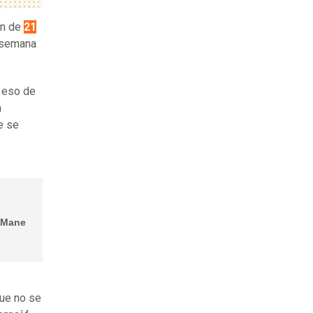
en de
21
a semana
a eso de
n
e se
e Mane
que no se