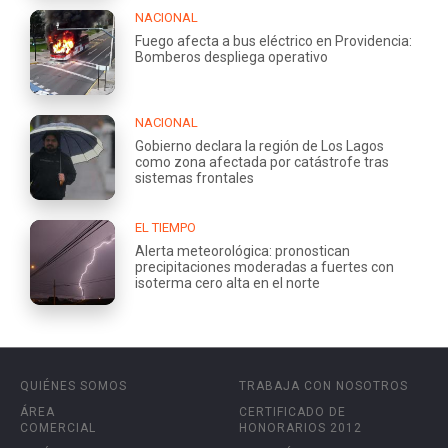
NACIONAL
Fuego afecta a bus eléctrico en Providencia:
Bomberos despliega operativo
NACIONAL
Gobierno declara la región de Los Lagos
como zona afectada por catástrofe tras
sistemas frontales
EL TIEMPO
Alerta meteorológica: pronostican
precipitaciones moderadas a fuertes con
isoterma cero alta en el norte
QUIÉNES SOMOS
TRABAJA CON NOSOTROS
ÁREA
CERTIFICADO DE
COMERCIAL
HONORARIOS 2012