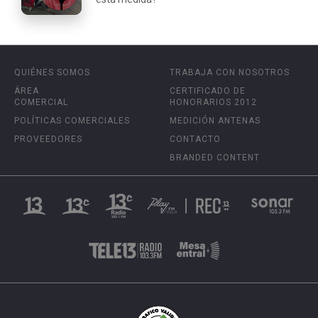
QUIÉNES SOMOS
TRABAJA CON NOSOTROS
ÁREA
CERTIFICADO DE
COMERCIAL
HONORARIOS 2012
POLÍTICAS COMERCIALES
MEDICIÓN ANTENAS
PROVEEDORES
CONTACTO
BRANDED CONTENT