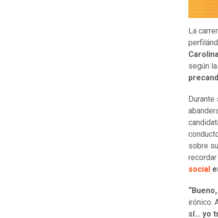
La carre
perfilán
Carolin
según l
precand
Durante 
abander
candidat
conducto
sobre su 
recordar
social
e
“Bueno,
irónico.
sí... yo