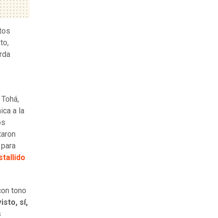
tos
to,
erda
Tohá,
ica a la
os
taron
 para
stallido
con tono
sto, sí,
s