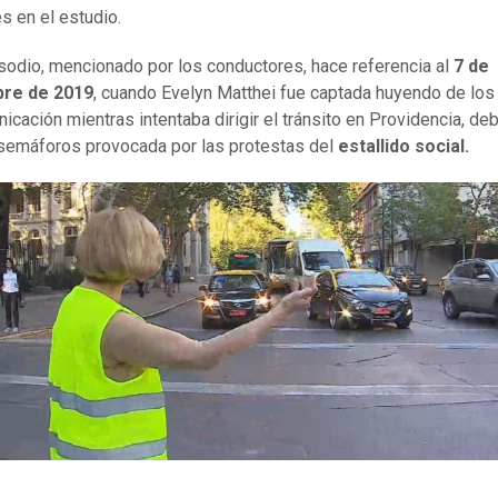
s en el estudio.
sodio, mencionado por los conductores, hace referencia al
7 de
re de 2019
, cuando Evelyn Matthei fue captada huyendo de lo
icación mientras intentaba dirigir el tránsito en Providencia, deb
 semáforos provocada por las protestas del
estallido social.