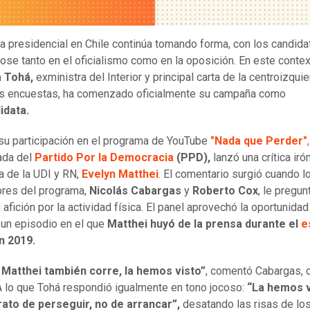
ra presidencial en Chile continúa tomando forma, con los candida
dose tanto en el oficialismo como en la oposición. En este contex
a Tohá,
exministra del Interior y principal carta de la centroizqui
as encuestas, ha comenzado oficialmente su campaña como
idata.
su participación en el programa de YouTube
"Nada que Perder"
,
ada del
Partido Por la Democracia
(PPD),
lanzó una crítica irón
a de la UDI y RN,
Evelyn Matthei
. El comentario surgió cuando l
res del programa,
Nicolás Cabargas
y
Roberto Cox
, le pregun
afición por la actividad física. El panel aprovechó la oportunidad
 un episodio en el que
Matthei huyó de la prensa durante el
e
n 2019.
 Matthei también corre, la hemos visto”
, comentó Cabargas, 
 A lo que Tohá respondió igualmente en tono jocoso:
“La hemos vi
 trato de perseguir, no de arrancar”,
desatando las risas de lo