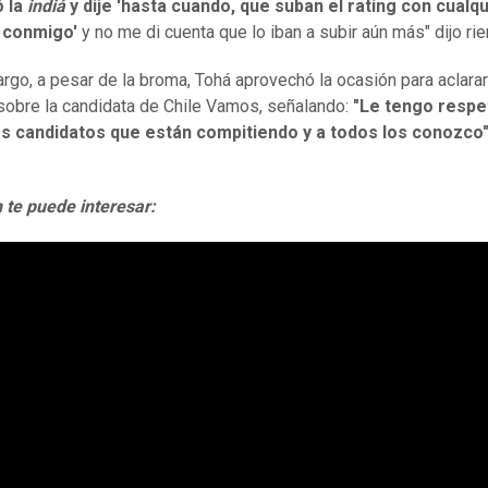
ó la
indiá
y dije 'hasta cuando, que suban el rating con cualq
 conmigo'
y no me di cuenta que lo iban a subir aún más" dijo ri
rgo, a pesar de la broma, Tohá aprovechó la ocasión para aclarar
sobre la candidata de Chile Vamos, señalando:
"Le tengo respe
os candidatos que están compitiendo y a todos los conozco
te puede interesar: