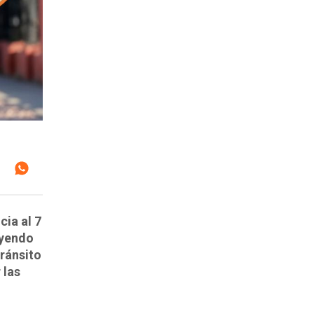
ia al 7
uyendo
tránsito
 las