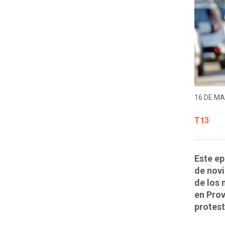
16 DE MA
T13
Este ep
de nov
de los 
en Prov
protest