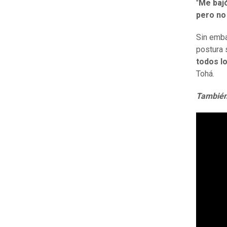
"
Me baj
pero no
Sin emba
postura 
todos l
Tohá.
También 