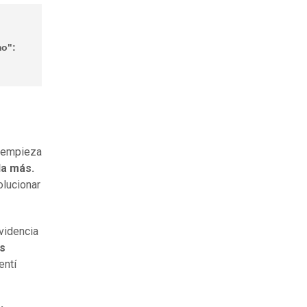
mo":
e empieza
da más.
olucionar
videncia
es
entí