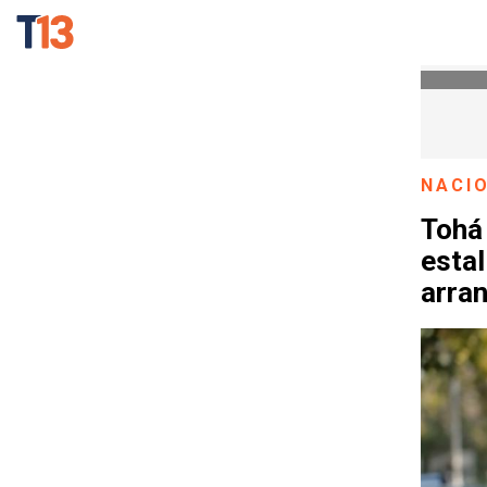
NACI
Tohá 
estal
arran