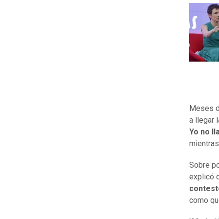
Meses de
a llegar 
Yo no ll
mientras
Sobre po
explicó 
contest
como que