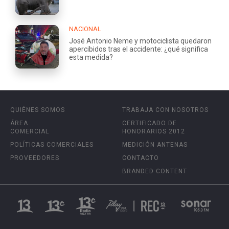
NACIONAL
José Antonio Neme y motociclista quedaron
apercibidos tras el accidente: ¿qué significa
esta medida?
QUIÉNES SOMOS
TRABAJA CON NOSOTROS
ÁREA
CERTIFICADO DE
COMERCIAL
HONORARIOS 2012
POLÍTICAS COMERCIALES
MEDICIÓN ANTENAS
PROVEEDORES
CONTACTO
BRANDED CONTENT