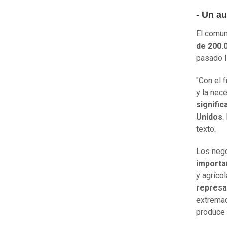
- Un au
El comun
de 200.
pasado l
"Con el 
y la nec
signifi
Unidos
.
texto.
Los nego
importa
y agríco
represa
extremad
produce 