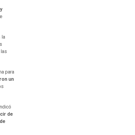
 y
te
 la
s
 las
na para
ron un
os
ndicó
cir de
 de