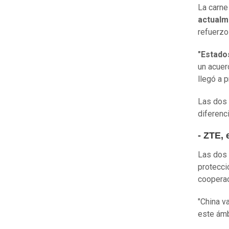
La carne
actualm
refuerzo
"Estados
un acuer
llegó a 
Las dos 
diferenc
- ZTE, 
Las dos 
protecció
cooperac
"China v
este ámbi