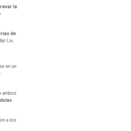
ravar la
e
rias de
jo Liu.
se en un
s
ijo ambos
ndolas
on a los