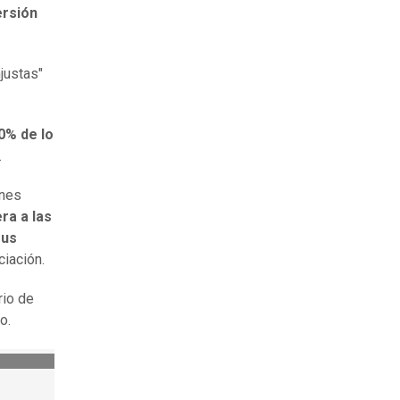
ersión
justas"
0% de lo
.
ones
ra a las
sus
ciación.
rio de
o.