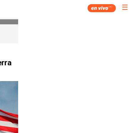
☰
erra