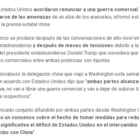
 Estados Unidos
acordaron renunciar a una guerra comercial
iarse de las amenazas
de un alza de los aranceles, informó es
la prensa estatal china.
ncio se produce después de las conversaciones de alto nivel en
estadounidense
y después de meses de tensiones
debido a la
 del presidente estadounidense Donald Trump que considera que
es comerciales entre ambas potencias son injustas.
 encabezó la delegación china que viajó a Washington esta sema
un acuerdo con Estados Unidos dijo que "
ambas partes alcanza
so
, no van a librar una guerra comercial y van a dejar de subirse l
s respectivos".
icado conjunto difundido por ambas partes desde Washington i
o un consenso sobre el hecho de tomar medidas para redu
ignificativa el déficit de Estados Unidos en el intercambio
ías con China
".