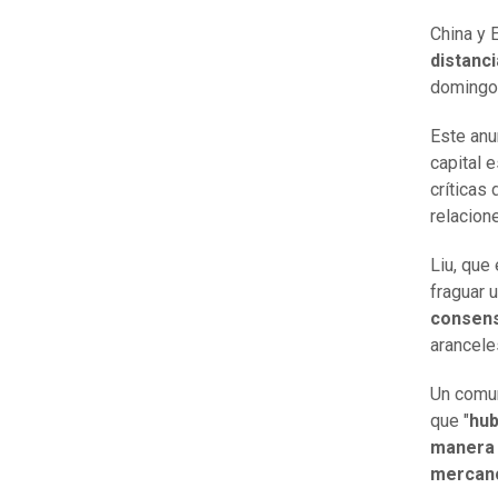
China y
distanc
domingo 
Este anu
capital 
críticas
relacion
Liu, que
fraguar 
consen
arancele
Un comun
que "
hub
manera s
mercanc