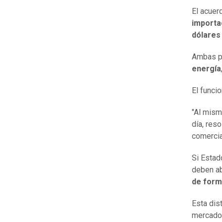
El acuer
importa
dólares
Ambas p
energía
El funci
"Al mism
día, res
comercia
Si Estad
deben a
de form
Esta dis
mercados