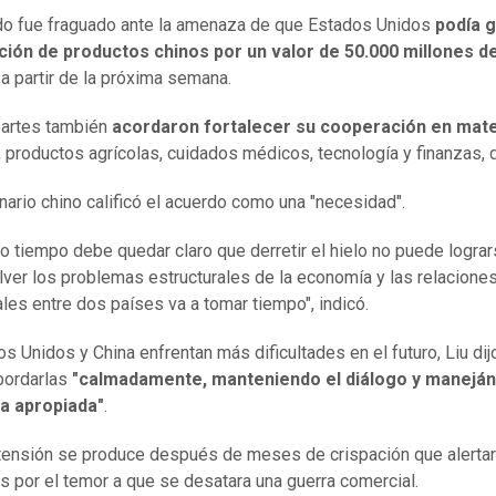
do fue fraguado ante la amenaza de que Estados Unidos
podía g
ción de productos chinos por un valor de 50.000 millones d
a partir de la próxima semana.
artes también
acordaron fortalecer su cooperación en mate
, productos agrícolas, cuidados médicos, tecnología y finanzas, di
onario chino calificó el acuerdo como una "necesidad".
o tiempo debe quedar claro que derretir el hielo no puede lograr
olver los problemas estructurales de la economía y las relacione
les entre dos países va a tomar tiempo", indicó.
os Unidos y China enfrentan más dificultades en el futuro, Liu d
bordarlas
"calmadamente, manteniendo el diálogo y manejá
a apropiada"
.
tensión se produce después de meses de crispación que alertar
 por el temor a que se desatara una guerra comercial.