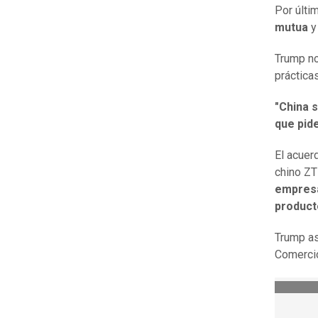
Por últi
mutua
y
Trump no
práctica
"China 
que pid
El acuer
chino ZT
empresa
product
Trump as
Comercio