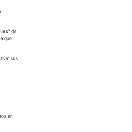
n
lles"
de
na que
tiva" sus
tos en