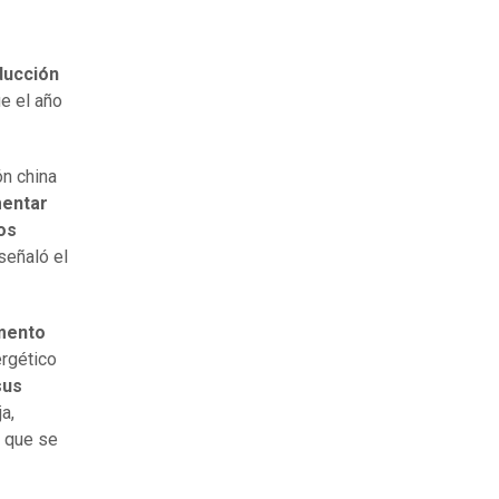
ducción
ue el año
ón china
mentar
os
señaló el
mento
rgético
sus
ja,
 que se