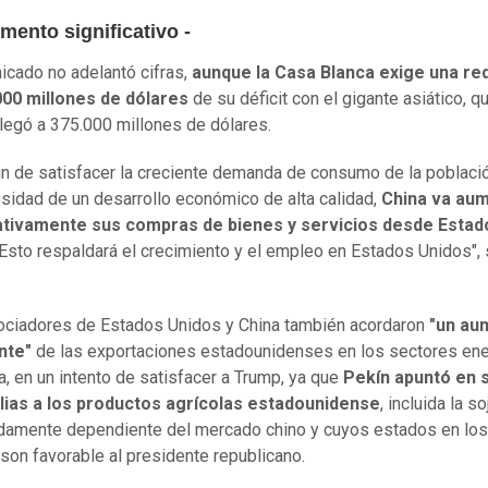
mento significativo -
icado no adelantó cifras,
aunque la Casa Blanca exige una re
000 millones de dólares
de su déficit con el gigante asiático, q
legó a 375.000 millones de dólares.
fin de satisfacer la creciente demanda de consumo de la poblaci
esidad de un desarrollo económico de alta calidad,
China va au
cativamente sus compras de bienes y servicios desde Estad
 Esto respaldará el crecimiento y el empleo en Estados Unidos", 
ciadores de Estados Unidos y China también acordaron
"un au
nte"
de las exportaciones estadounidenses en los sectores ene
la, en un intento de satisfacer a Trump, ya que
Pekín apuntó en 
lias a los productos agrícolas estadounidense
, incluida la so
amente dependiente del mercado chino y cuyos estados en los
son favorable al presidente republicano.