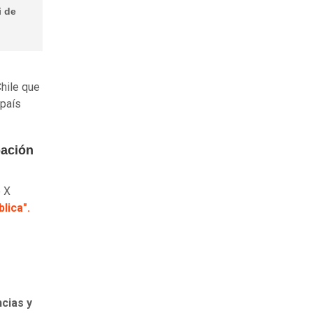
i de
Chile que
 país
pación
e X
lica".
cias y