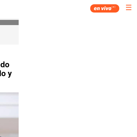
☰
rdo
lo y