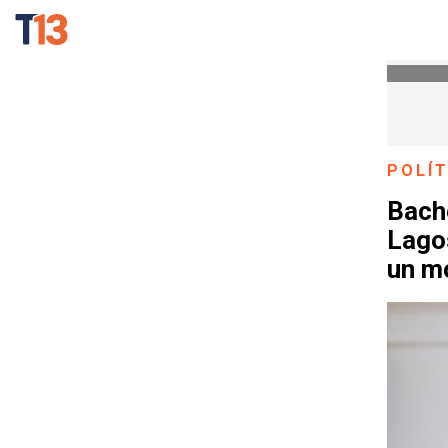
POLÍT
Bache
Lagos
un mo