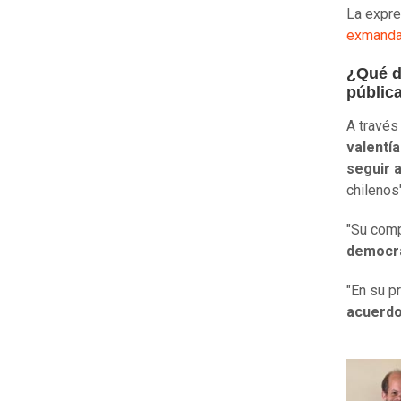
La expr
exmanda
¿Qué di
públic
A través
valentía
seguir 
chilenos"
"Su com
democra
"En su p
acuerdo