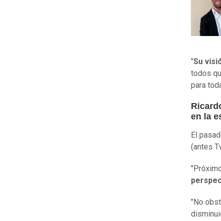
"
Su visi
todos qu
para tod
Ricard
en la e
El pasad
(antes T
"Próximo
perspec
"No obst
disminu