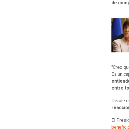
de com
"Creo qu
Es un ca
entiend
entre t
Desde el
reaccio
El Presi
benefici