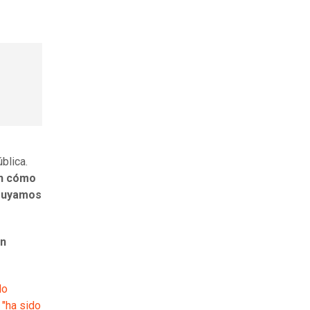
blica.
en cómo
truyamos
an
do
 "ha sido