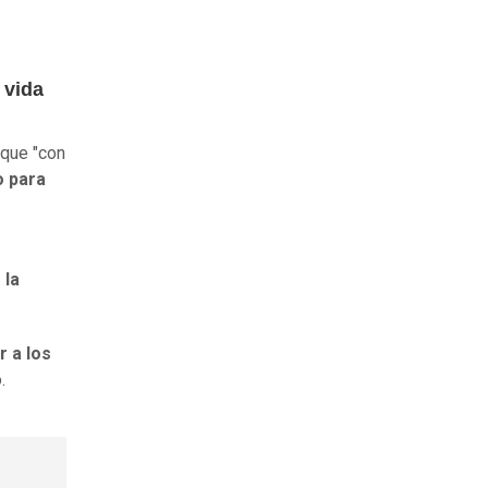
 vida
 que "con
o para
 la
r a los
.