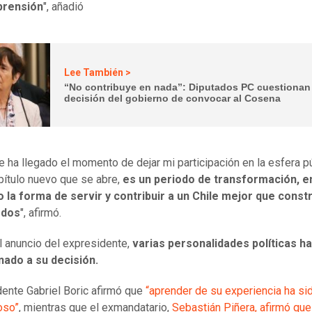
prensión
", añadió
Lee También >
“No contribuye en nada”: Diputados PC cuestionan
decisión del gobierno de convocar al Cosena
e ha llegado el momento de dejar mi participación en la esfera pú
pítulo nuevo que se abre,
es un periodo de transformación, 
o la forma de servir y contribuir a un Chile mejor que cons
odos
", afirmó.
 anuncio del expresidente,
varias personalidades políticas h
nado a su decisión.
dente Gabriel Boric afirmó que
“aprender de su experiencia ha si
oso”
, mientras que el exmandatario,
Sebastián Piñera, afirmó que