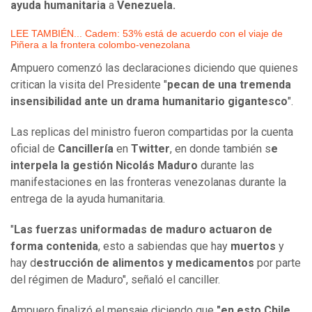
ayuda humanitaria
a
Venezuela.
LEE TAMBIÉN... Cadem: 53% está de acuerdo con el viaje de
Piñera a la frontera colombo-venezolana
Ampuero comenzó las declaraciones diciendo que quienes
critican la visita del Presidente "
pecan de una tremenda
insensibilidad ante un drama humanitario gigantesco
".
Las replicas del ministro fueron compartidas por la cuenta
oficial de
Cancillería
en
Twitter
, en donde también s
e
interpela la gestión Nicolás Maduro
durante las
manifestaciones en las fronteras venezolanas durante la
entrega de la ayuda humanitaria.
"
Las fuerzas uniformadas de maduro actuaron de
forma contenida
, esto a sabiendas que hay
muertos
y
hay d
estrucción de alimentos y medicamentos
por parte
del régimen de Maduro", señaló el canciller.
Ampuero finalizó el mensaje diciendo que
"en esto Chile