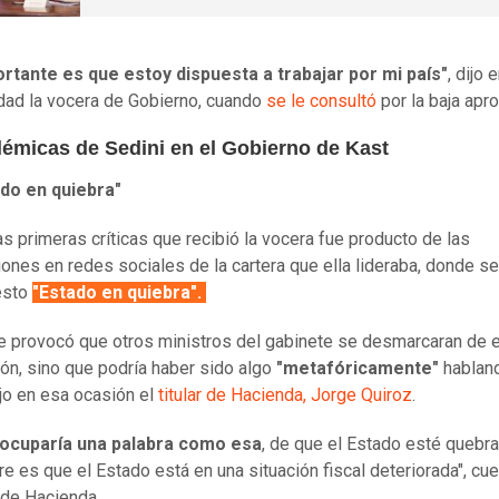
rtante es que estoy dispuesta a trabajar por mi país"
, dijo 
dad la vocera de Gobierno, cuando
se le consultó
por la baja apr
lémicas de Sedini en el Gobierno de Kast
do en quiebra"
as primeras críticas que recibió la vocera fue producto de las
iones en redes sociales de la cartera que ella lideraba, donde se
esto
"Estado en quiebra".
e provocó que otros ministros del gabinete se desmarcaran de 
ción, sino que podría haber sido algo
"metafóricamente"
hablan
jo en esa ocasión el
titular de Hacienda, Jorge Quiroz
.
ocuparía una palabra como esa
, de que el Estado esté quebra
re es que el Estado está en una situación fiscal deteriorada", cue
 de Hacienda.