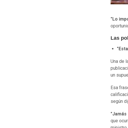
"Lo impo
oportuni
Las po
"Esta
Una de l
publicac
un supu
Esa fras
califica
según di
"Jamás 
que ocur
ministro