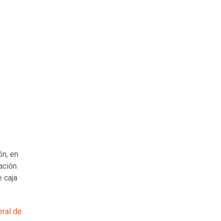
n, en
ación
e caja
eral de