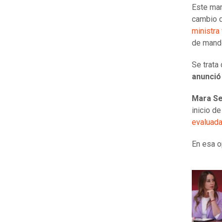
Este mar
cambio d
ministra
de mand
Se trata 
anunció
Mara Se
inicio de
evaluada
En esa o