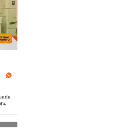
luada
24%.