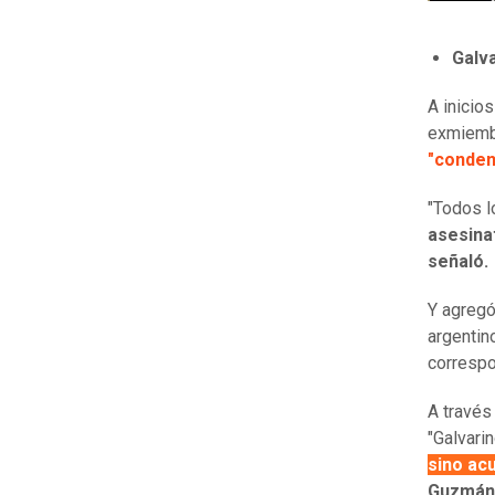
Galv
A inicios
exmiembr
"conden
"Todos 
asesina
señaló.
Y agregó
argentin
correspo
A través
"Galvari
sino ac
Guzmán 