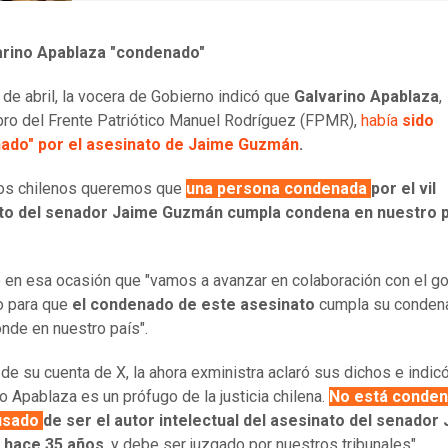
arino Apablaza "condenado"
 de abril, la vocera de Gobierno indicó que
Galvarino Apablaza
,
o del Frente Patriótico Manuel Rodríguez (FPMR),
había
sido
ado" por el asesinato de Jaime Guzmán
.
los chilenos queremos que
una persona condenada
por el vil
to del senador Jaime Guzmán cumpla condena en nuestro p
 en esa ocasión que "vamos a avanzar en colaboración con el g
o para que
el condenado de este asesinato
cumpla su conden
nde en nuestro país".
 de su cuenta de X, la ahora exministra aclaró sus dichos e indic
no Apablaza es un prófugo de la justicia chilena.
No está conden
usado
de ser el autor intelectual del asesinato del senador
hace 35 años
, y debe ser juzgado por nuestros tribunales".