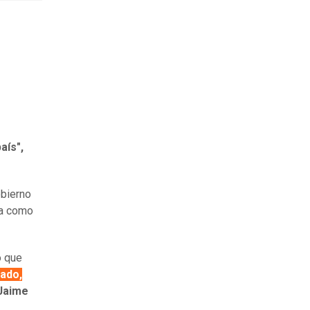
aís",
obierno
a como
ó que
ado,
 Jaime