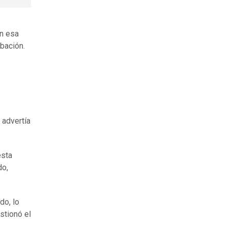
en esa
obación.
 advertía
esta
do,
do, lo
stionó el