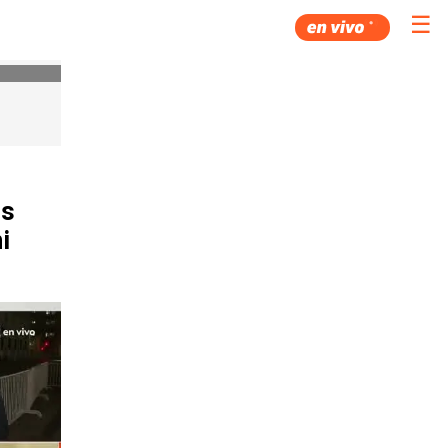
☰
os
i