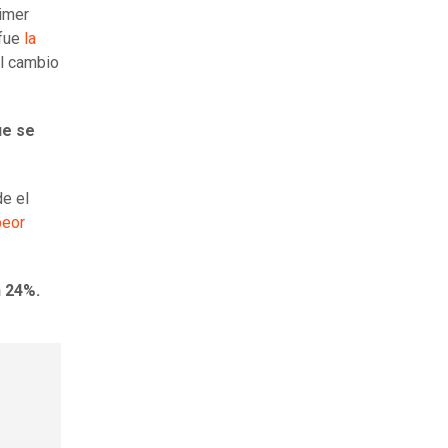
rimer
 fue
la
l cambio
ue se
de el
peor
n 24%.