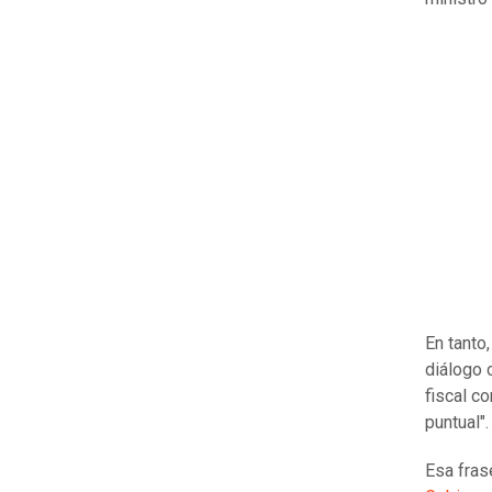
En tanto, 
diálogo 
fiscal c
puntual"
Esa fras