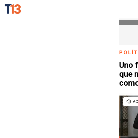
POLÍT
Uno f
que 
como