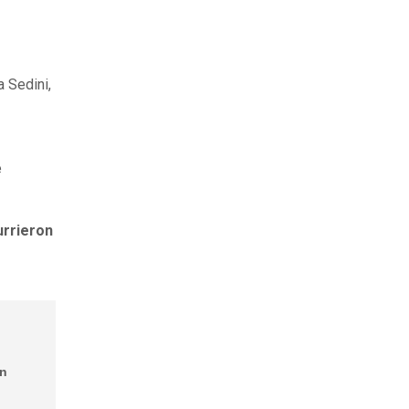
 Sedini,
e
urrieron
ón