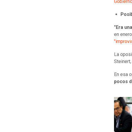
Gobiern
Posib
"Era un
en enero
"improvi
La oposi
Steinert
En esa o
pocos d