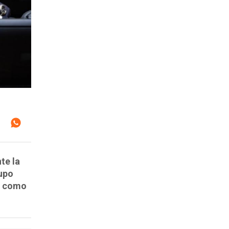
te la
rupo
s como