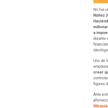
No fue u
Núñez (
Hacien
millona
a impue
durante 
financia
ideológi
Uno de l
emplazar
creer q
controla
figuras d
Ante est
afirmaci
filtraci