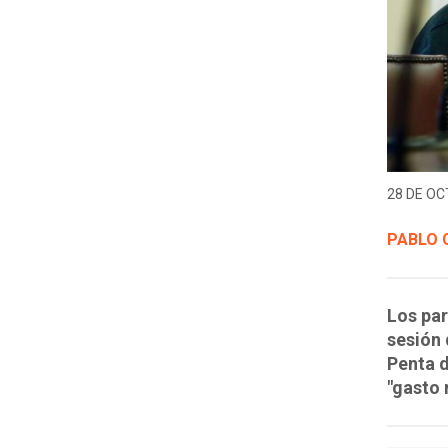
28 DE OC
PABLO 
Los par
sesión 
Penta 
"gasto 