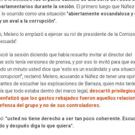
arlamentarios durante la sesión.
El primero luego que Núñez
ra lo ocurrido como una situación
"abiertamente escandalosa y 
 un aval a la corrupción".
o, Melero lo emplazó a ejercer su rol de presidente de la Comisi
ecuada".
ició la sesión diciendo que había resuelto invitar al director del
ue solo tenía versiones de prensa, y por eso lo invitó para que ex
do un minuto usted dice que 'esto es un escándalo y una situac
 corrupcion'", reclamó Melero, acusando a Núñez de tener una opi
antes de escuchar las explicaciones de Barraza, quien más tard
ía que todo estaba dentro del marco legal,
descartó privilegio
 enfatizó que los gastos rebajados fueron aquellos relacio
defensa del grupo y no de sus controladores.
uó:
"usted no tiene derecho a ser tan poco coherente. Esc
ado y después diga lo que quiera".