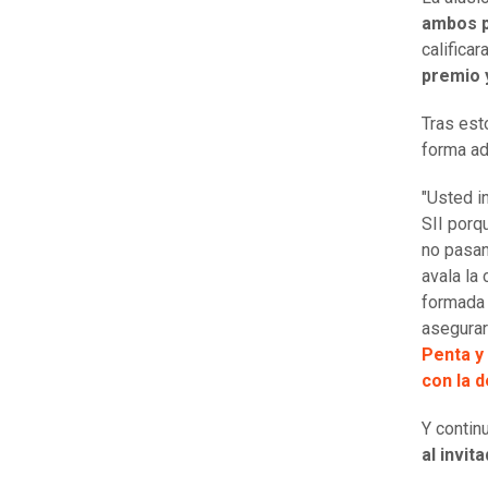
ambos p
califica
premio y
Tras est
forma ad
"Usted in
SII porq
no pasan
avala la
formada 
asegurar
Penta y
con la 
Y contin
al invit