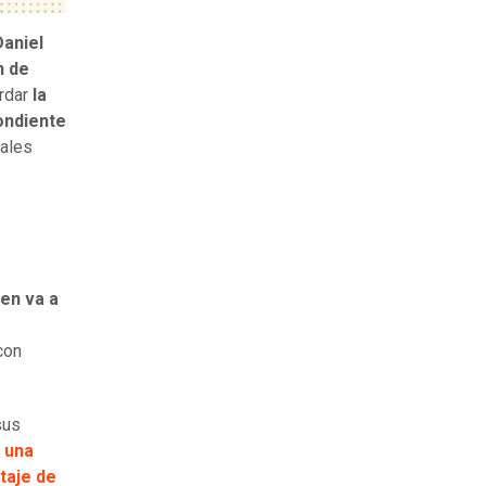
Daniel
n de
rdar
la
ondiente
gales
en va a
con
sus
e
una
rtaje de