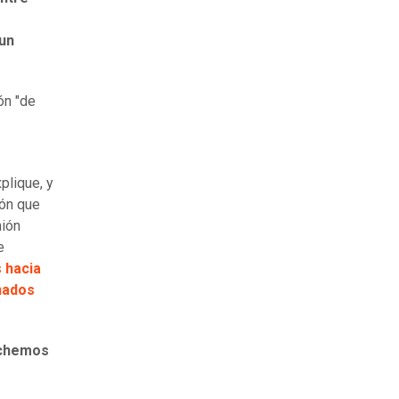
un
ón "de
plique, y
ión que
nión
e
s hacia
nados
uchemos