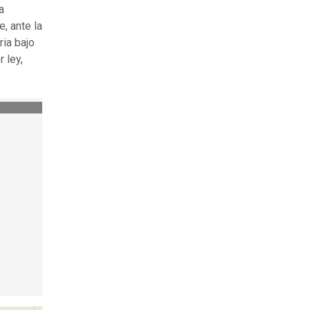
a
, ante la
ria bajo
 ley,