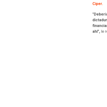
Ciper.
"Deberi
dictadu
financia
ahí",
le r