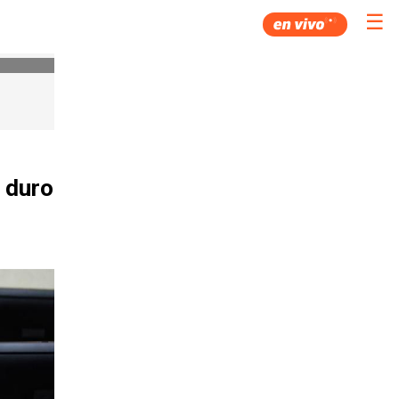
☰
l duro