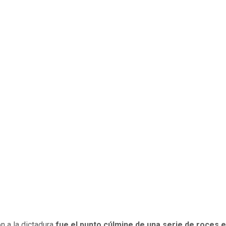
ón a la dictadura
fue el punto cúlmine de una serie de roces 