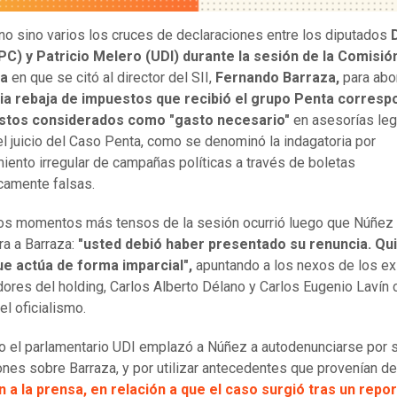
no sino varios los cruces de declaraciones entre los diputados
PC) y Patricio Melero (UDI) durante la sesión de la Comisió
da
en que se citó al director del SII,
Fernando Barraza,
para abo
ria rebaja de impuestos que recibió el grupo Penta corresp
stos considerados como "gasto necesario"
en asesorías le
el juicio del Caso Penta, como se denominó la indagatoria por
miento irregular de campañas políticas a través de boletas
camente falsas.
os momentos más tensos de la sesión ocurrió luego que Núñez
a a Barraza:
"usted debió haber presentado su renuncia. Qui
ue actúa de forma imparcial",
apuntando a los nexos de los ex
dores del holding, Carlos Alberto Délano y Carlos Eugenio Lavín 
el oficialismo.
o el parlamentario UDI emplazó a Núñez a autodenunciarse por 
ones sobre Barraza, y por utilizar antecedentes que provenían d
ón a la prensa, en relación a que el caso surgió tras un repo