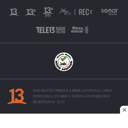
INÉS MATTE URREJOLA #0848, SANTIAGO, CHILE
FONO (562) 2 251 4000 © TODOS LOS DERECHOS
RESERVADOS. 13.CL