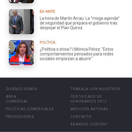
EX-ANTE
La hora de Martín Arrau: La “mega agenda”
de seguridad que prepara el gobierno tras
despejar el Plan Quiroz
POLÍTICA
¿Política o show? | Mónica Pérez: "Estos
comportamientos pensados para redes
sociales empiezan a aburrir"
QUIÉNES SOMOS
TRABAJA CON NOSOTROS
ÁREA
CERTIFICADO DE
COMERCIAL
HONORARIOS 2012
POLÍTICAS COMERCIALES
MEDICIÓN ANTENAS
PROVEEDORES
CONTACTO
BRANDED CONTENT