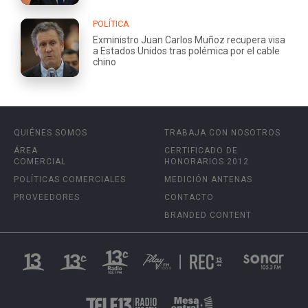
POLÍTICA
Exministro Juan Carlos Muñoz recupera visa
a Estados Unidos tras polémica por el cable
chino
QUIÉNES SOMOS
TRABAJA CON NOSOTROS
ÁREA
CERTIFICADO DE
COMERCIAL
HONORARIOS 2012
POLÍTICAS COMERCIALES
MEDICIÓN ANTENAS
PROVEEDORES
CONTACTO
BRANDED CONTENT