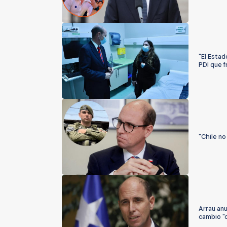
"El Estad
PDI que f
"Chile no
Arrau anu
cambio "c