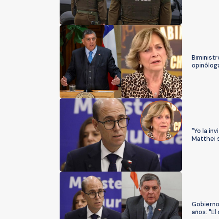
Biministr
opinólog
"Yo la in
Matthei s
Gobierno 
años: "El