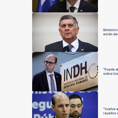
Biministr
están dec
"Puede al
sobre los
"Vuelve a
rayados s