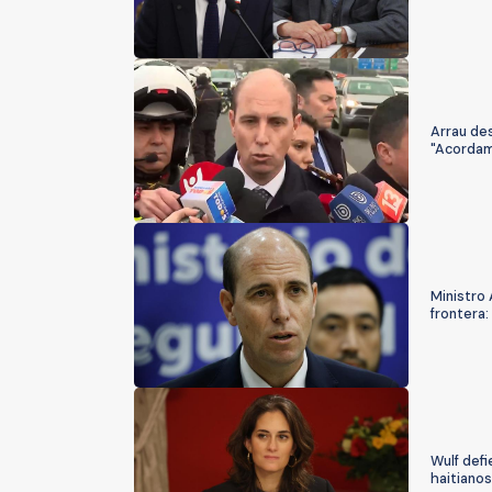
Arrau des
"Acordamo
Ministro 
frontera:
Wulf def
haitianos