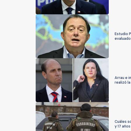
Estudio P
evaluado
Arrau e i
realizó l
Cuáles so
y 17 año