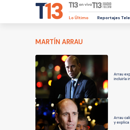
Lo Último
Reportajes Tel
MARTÍN ARRAU
Arrau ex
incluiría
Arrau ca
y explica