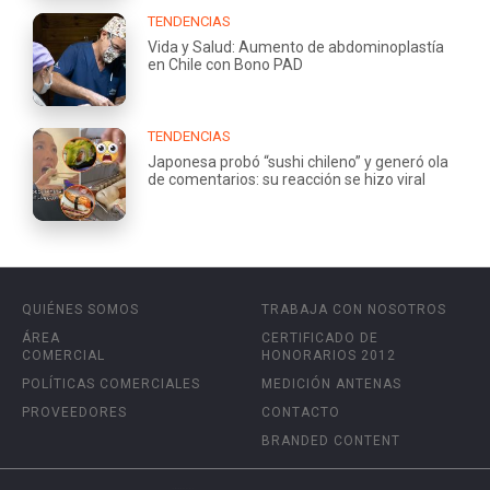
TENDENCIAS
Vida y Salud: Aumento de abdominoplastía
en Chile con Bono PAD
TENDENCIAS
Japonesa probó “sushi chileno” y generó ola
de comentarios: su reacción se hizo viral
QUIÉNES SOMOS
TRABAJA CON NOSOTROS
ÁREA
CERTIFICADO DE
COMERCIAL
HONORARIOS 2012
POLÍTICAS COMERCIALES
MEDICIÓN ANTENAS
PROVEEDORES
CONTACTO
BRANDED CONTENT