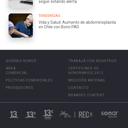
seguir estando alerta
TENDENCIAS
Vida y Salud: Aumento de abdominoplastía
en Chile con Bono PAD
QUIÉNES SOMOS
TRABAJA CON NOSOTROS
ÁREA
CERTIFICADO DE
COMERCIAL
HONORARIOS 2012
POLÍTICAS COMERCIALES
MEDICIÓN ANTENAS
PROVEEDORES
CONTACTO
BRANDED CONTENT