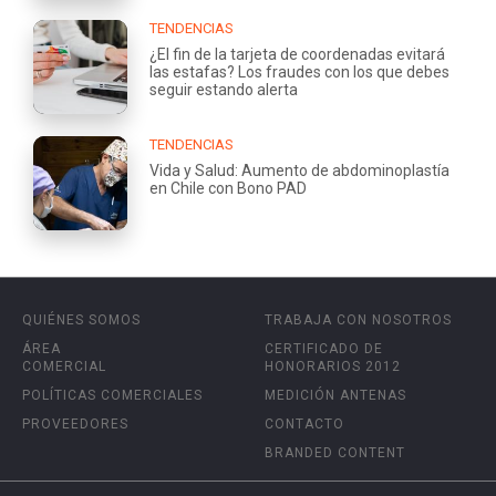
TENDENCIAS
¿El fin de la tarjeta de coordenadas evitará
las estafas? Los fraudes con los que debes
seguir estando alerta
TENDENCIAS
Vida y Salud: Aumento de abdominoplastía
en Chile con Bono PAD
QUIÉNES SOMOS
TRABAJA CON NOSOTROS
ÁREA
CERTIFICADO DE
COMERCIAL
HONORARIOS 2012
POLÍTICAS COMERCIALES
MEDICIÓN ANTENAS
PROVEEDORES
CONTACTO
BRANDED CONTENT