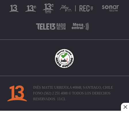
INÉS MATTE URREJOLA #0848, SANTIAGO, CHILE
FONO (562) 2 251 4000 © TODOS LOS DERECHOS
RESERVADOS. 13.CL