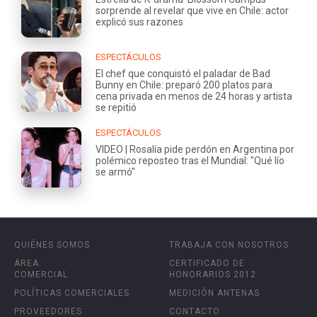
sorprende al revelar que vive en Chile: actor
explicó sus razones
ESPECTÁCULOS
El chef que conquistó el paladar de Bad
Bunny en Chile: preparó 200 platos para
cena privada en menos de 24 horas y artista
se repitió
ESPECTÁCULOS
VIDEO | Rosalía pide perdón en Argentina por
polémico reposteo tras el Mundial: "Qué lío
se armó"
QUIÉNES SOMOS
TRABAJA CON NOSOTROS
ÁREA
CERTIFICADO DE
COMERCIAL
HONORARIOS 2012
POLÍTICAS COMERCIALES
MEDICIÓN ANTENAS
PROVEEDORES
CONTACTO