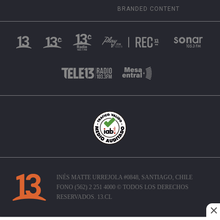
BRANDED CONTENT
INÉS MATTE URREJOLA #0848, SANTIAGO, CHILE
FONO (562) 2 251 4000 © TODOS LOS DERECHOS
RESERVADOS. 13.CL