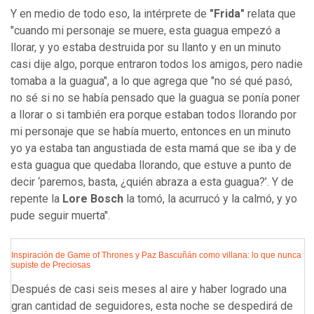
Y en medio de todo eso, la intérprete de
"Frida"
relata que
"cuando mi personaje se muere, esta guagua empezó a
llorar, y yo estaba destruida por su llanto y en un minuto
casi dije algo, porque entraron todos los amigos, pero nadie
tomaba a la guagua", a lo que agrega que "no sé qué pasó,
no sé si no se había pensado que la guagua se ponía poner
a llorar o si también era porque estaban todos llorando por
mi personaje que se había muerto, entonces en un minuto
yo ya estaba tan angustiada de esta mamá que se iba y de
esta guagua que quedaba llorando, que estuve a punto de
decir ‘paremos, basta, ¿quién abraza a esta guagua?’. Y de
repente la
Lore Bosch
la tomó, la acurrucó y la calmó, y yo
pude seguir muerta".
Inspiración de Game of Thrones y Paz Bascuñán como villana: lo que nunca
supiste de Preciosas
Después de casi seis meses al aire y haber logrado una
gran cantidad de seguidores, esta noche se despedirá de